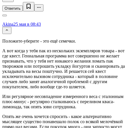
Ответить
Akina
25 мая в 08:43
Положите-уберите - это ещё семечки.
А вот когда у тебя пак из нескольких экземпляров товара - вот
где квест. Гениальная программа вот совершенно не желает
признавать, что у тебя нет никакого желания ломать пак
творожков или потрошить укладку йогуртов и сканировать да
укладывать на весы поштучно. И решается сей квест
исключительно вызовом сотрудника - который в половине
случаев либо занят аналогичной проблемой с другим
покупателем, либо вообще где-то шляется.
Или регулярное несовпадение измеренного веса с эталонным
плюс-минус - регулярно сталкиваюсь с переливом кваcа-
лимонада, так опять зови сотрудника.
Опять же очень хочется спросить - какое альтернативно
мыслящее существо понавешало полок со всякой мелочёвкой
прямо над весами. Если покупок много - они запросто могут