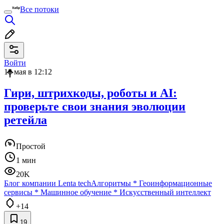
Все потоки
Войти
18 мая в 12:12
Гири, штрихкоды, роботы и AI:
проверьте свои знания эволюции
ретейла
Простой
1 мин
20K
Блог компании Lenta tech
Алгоритмы
*
Геоинформационные
сервисы
*
Машинное обучение
*
Искусственный интеллект
+14
19