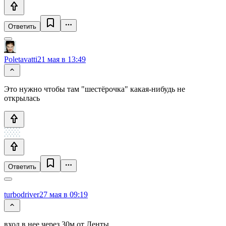
Ответить
Poletavatti
21 мая в 13:49
Это нужно чтобы там "шестёрочка" какая-нибудь не
открылась
Ответить
turbodriver
27 мая в 09:19
вход в нее через 30м от Ленты