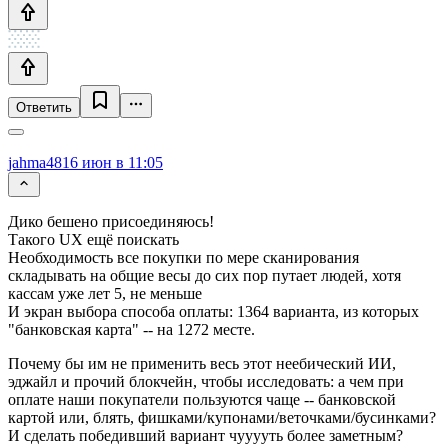
Ответить
jahma48
16 июн в 11:05
Дико бешено присоединяюсь!
Такого UX ещё поискать
Необходимость все покупки по мере сканирования
складывать на общие весы до сих пор путает людей, хотя
кассам уже лет 5, не меньше
И экран выбора способа оплаты: 1364 варианта, из которых
"банковская карта" -- на 1272 месте.
Почему бы им не применить весь этот неебический ИИ,
эджайл и прочий блокчейн, чтобы исследовать: а чем при
оплате наши покупатели пользуются чаще -- банковской
картой или, блять, фишками/купонами/веточками/бусинками?
И сделать победивший вариант чууууть более заметным?