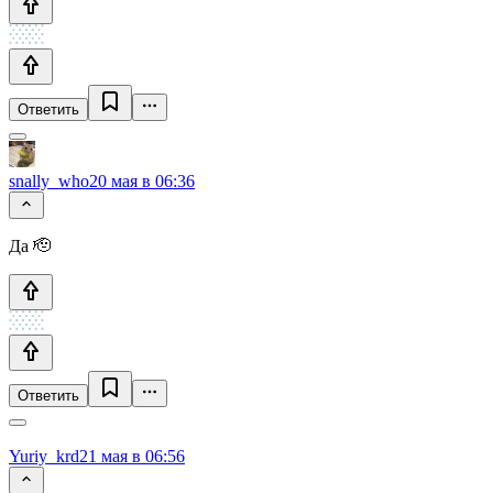
Ответить
snally_who
20 мая в 06:36
Да 🫡
Ответить
Yuriy_krd
21 мая в 06:56