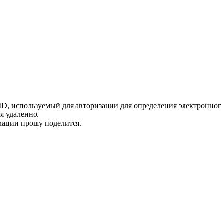
ID, используемый для авторизации для определения электронного
ся удаленно.
мации прошу поделится.