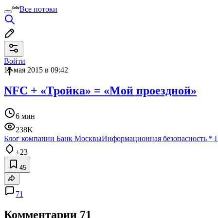
Все потоки
Войти
15 мая 2015 в 09:42
NFC + «Тройка» = «Мой проездной»
6 мин
238K
Блог компании Банк Москвы
Информационная безопасность
*
+23
45
71
Комментарии
71