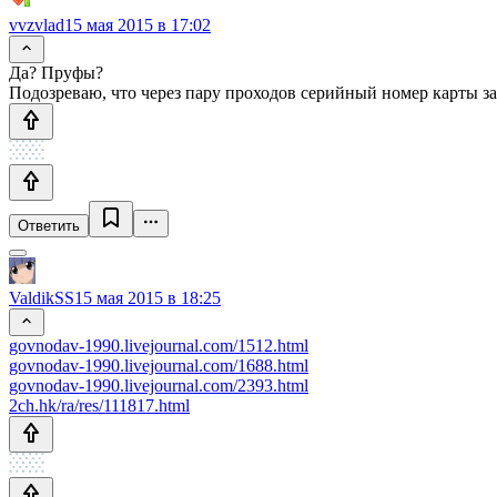
vvzvlad
15 мая 2015 в 17:02
Да? Пруфы?
Подозреваю, что через пару проходов серийный номер карты зан
Ответить
ValdikSS
15 мая 2015 в 18:25
govnodav-1990.livejournal.com/1512.html
govnodav-1990.livejournal.com/1688.html
govnodav-1990.livejournal.com/2393.html
2ch.hk/ra/res/111817.html