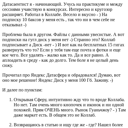
Датасаентист я - начинающий. Учусь на практикуме и между
сессиями учавствую в конкурсах. Интересно и кругозор
расширяет. Работал в Коллабе. Весело и вкусно - ) На
подписку 10 баксов у меня есть , так что ни в чем себе не
отказывал -)
Проблема была в другом. Файлы с данными увесистые. А вот
подписки на гугл диск у меня нет -) Странно это? Коллаб
подписывает а Диск -нет - ) И вот как на бесплатных 15 гигах
развернуть что то? Если у тебя там еще почта и фотки и еще
кое чего. Все удалять - жалко как то. Да и все равно. А
аплоадить в среду - как до долго. Тем боле я не целый день
сижу.
Прочитал про Яндекс Датасфера и обрадовался! Думаю, вот
оно мое решение! Яндекс Диск у меня 100 Гб. Заживу. -)
И далее по пунктам:
Открывая Сферу, интуитивно жду что то вроде Коллаба.
Но нет. Там очень много кнопочек и иконок и ни одной
похожей. Прям ОЧЕНЬ много. Рынок Гуаньчжоу? - ) Там
даже маркет есть. В общем это не Коллаб.
Возвращаюсь в статью и ищу где же - где? Нашел более