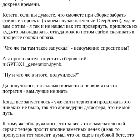
дохрена времени.
Кстати, если вы думаете, что сможете при сборке забрать
файлы из проекта (в моем случае патченый DeepSpeed), удачи
вам с этим - я так и не нашел как это провернуть, пришлось их
куда-то выкладывать, откуда можно потом curlом скачивать в
процессе сборки образа.
"Что же ты там такое запускал" - недоуменно спросите вы?
А я просто хотел запустить сберовский
ruGPT3XL_generation.ipynb.
"Ну и что же в итоге, получилось?"
Да получилось, но сколько времени и нервов я на это
потратил - вам лучше не знать
Когда все запустилось - уже сил и терпения продолжать это
никаких не было, так что ариведерчи датасфера, это не мой
путь.
К тому же обнаружилось, что за весь этот замечательный
сервис теперь просит вполне заметных денех (я как-то
пропустил тот момент, думал что он еще в глубокой бете, это