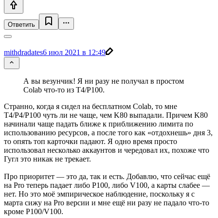
Ответить
mithdradates
6 июл 2021 в 12:49
А вы везунчик! Я ни разу не получал в простом
Colab что-то из T4/P100.
Странно, когда я сидел на бесплатном Colab, то мне
T4/P4/P100 чуть ли не чаще, чем K80 выпадали. Причем K80
начинали чаще падать ближе к приближению лимита по
использованию ресурсов, а после того как «отдохнешь» дня 3,
то опять топ карточки падают. Я одно время просто
использовал несколько аккаунтов и чередовал их, похоже что
Гугл это никак не трекает.
Про приоритет — это да, так и есть. Добавлю, что сейчас ещё
на Pro теперь падает либо P100, либо V100, а карты слабее —
нет. Но это моё эмпирическое наблюдение, поскольку я с
марта сижу на Pro версии и мне ещё ни разу не падало что-то
кроме P100/V100.