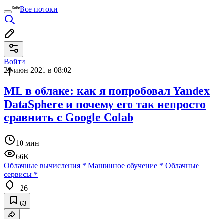
Все потоки
Войти
29 июн 2021 в 08:02
ML в облаке: как я попробовал Yandex
DataSphere и почему его так непросто
сравнить с Google Colab
10 мин
66K
Облачные вычисления
*
Машинное обучение
*
Облачные
сервисы
*
+26
63