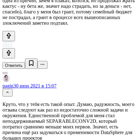
одна из причин, зачем я плакал, кололся, но продолжал жрать
кактус - ну бета же, значит надо страдать, но за деньги - нет,
спасибо), благо у меня был грант, потому семейный бюджет
не пострадал, а грант в процессе всех вышеописанных
злоключений заметно подтаял.
Ответить
pagin
30 июн 2021 в 15:07
Круто, что у тебя есть такой опыт. Думаю, радужность, моего
отзыва следуют как раз из недостаточно сложной задачи и
окружения. Единственной проблемой для меня стал
неподдерживаемый SEPARABLECONV2D, который
потратил сравнимо меньше моих нервов. Значит, есть
причина ещё раз задуматься о применимости DataSphere для
больших проектов