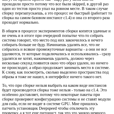
проходили просто потому что все были skipped, в другой раз
один из тестов просто упал на ровном месте. В таком случае
сборку перезапускаешь, а это процесс не быстрый (работает то
сборка на самом базовом инстансе с1.4) и она со второго раза
проходит нормально.
В общем в процессе экспериментов сборки копятся удачные и
не очень и в итоге при очередной попытке что-то собрать
система говорит, что место под них закончилось и нечего
собирать больше не буду. Начинаешь удалять все, что не
собралось и всякие промежуточные варианты - а они не все
удаляются, те которые подключались и использовались - сразу
удалятся не хотят, нажимаешь удалить, должно через
несколько секунд появится окно что образ удален, но ничего
не происходит, а образ продолжает занимать место в системе.
К слову, как посмотреть, сколько выделено пространства под
образы я тоже не нашел, в интерфейсе ничего такого нет.
То, что при сборке нельзя выбрать на каком виде инстансов
будет производится сборка тоже нельзя - только на c1.4. Это
особенно доставляет, потому что некоторые пакеты при
сборке проверяют конфигурацию системы и не ставят модули
для cuda, если не видят в системе GPU. Мне пришлось
патчить установщик Deepspeed чтобы отключить эту
проверку, а я тот еще питонист, так что это заняло немного