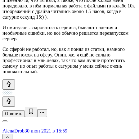
и именно та, что ты взял, а также, что после колаба меня
порадовало, в нём нормальная работа с файлами (в колабе 10к
изображений с драйва читались около 1.5 часов, когда в
сатурне секунд 15:) ).
Из минусов - сыроватость сервиса, бывают падения и
необычные ошибки, но всё обычно решается перезапуском
сервера.
Со сферой не работал, но, как я понял из статьи, намного
больше похож на сферу. Опять же, я ещё не сильно
профессионал в мль-делах, так что вам лучше протестить
самому, но опыт работы с сатурном у меня сейчас очень
положительный.
Ответить
AlenaDrob
30 июн 2021 в 15:59