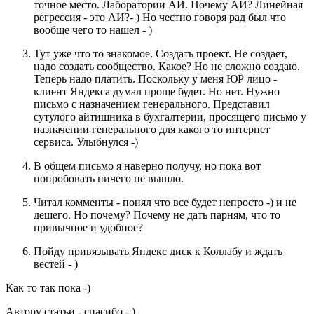
точное место. Лаборатории АИ. Почему АИ? Линейная
регрессия - это АИ?- ) Но честно говоря рад был что
вообще чего то нашел - )
Тут уже что то знакомое. Создать проект. Не создает,
надо создать сообщество. Какое? Но не сложно создаю.
Теперь надо платить. Поскольку у меня ЮР лицо -
клиент Яндекса думал проще будет. Но нет. Нужно
письмо с назначением генерального. Представил
сутулого айтишника в бухгалтерии, просящего письмо у
назначении генерального для какого то интернет
сервиса. Улыбнулся -)
В общем письмо я наверно получу, но пока вот
попробовать ничего не вышло.
Читал комменты - понял что все будет непросто -) и не
дешего. Но почему? Почему не дать парням, что то
привычное и удобное?
Пойду привязывать Яндекс диск к Коллабу и ждать
вестей - )
Как то так пока -)
Автору статьи - спасибо - )