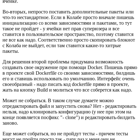
ячейке.
Во-вторых, непросто поставить дополнительные пакеты или
что-то нестандартное. Если в Колабе просто вначале пишешь
инициализацию со всеми зависимостями и пакетами, то тут
такое не пройдет - у ячейки нет прав суперюзера и все
ставится в пользовательское пространство, поэтому ставится
не все как надо. Соответственно просто скопировать блокнот
с Колаба не выйдет, если там ставится какие-то хитрые
пакеты.
Для решения второй проблемы придумана возможность
создавать свое окружение при помощи Docker. Пишешь прямо
в проекте свой Dockerfile со своими зависимостями, билдишь
его и ставишь использовать по умолчанию. Интерфейс очень
своеобразный - надо писать код dockerfile прямо в проекте,
жать на кнопку Build и молиться что все соберется как надо.
Может не собраться. В таком случае думаете можно
отредактировать файл и запустить снова? Нет - редактировать
нельзя, надо клонировать конфигурацию (у нее при этом на
конце появляется посфикс "- clone") и редактировать-билдить
заново.
Еще может собраться, но не пройдут тесты - причем тесты
могут не пройти просто так - пару раз у меня они не