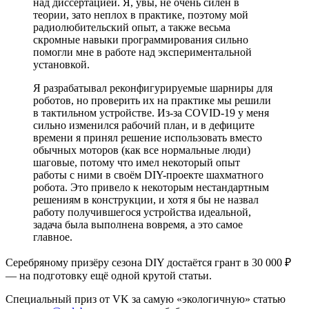
над диссертацией. Я, увы, не очень силён в
теории, зато неплох в практике, поэтому мой
радиолюбительский опыт, а также весьма
скромные навыки программирования сильно
помогли мне в работе над экспериментальной
установкой.
Я разрабатывал реконфигурируемые шарниры для
роботов, но проверить их на практике мы решили
в тактильном устройстве. Из-за COVID-19 у меня
сильно изменился рабочий план, и в дефиците
времени я принял решение использовать вместо
обычных моторов (как все нормальные люди)
шаговые, потому что имел некоторый опыт
работы с ними в своём DIY-проекте шахматного
робота. Это привело к некоторым нестандартным
решениям в конструкции, и хотя я бы не назвал
работу получившегося устройства идеальной,
задача была выполнена вовремя, а это самое
главное.
Серебряному призёру сезона DIY достаётся грант в 30 000 ₽
— на подготовку ещё одной крутой статьи.
Специальный приз от VK за самую «экологичную» статью