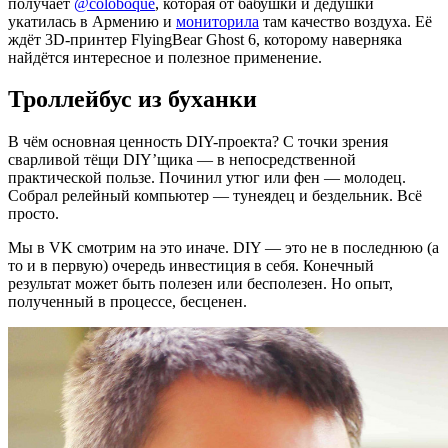
получает
@coloboque
, которая от бабушки и дедушки
укатилась в Армению и
мониторила
там качество воздуха. Её
ждёт 3D-принтер FlyingBear Ghost 6, которому наверняка
найдётся интересное и полезное применение.
Троллейбус из буханки
В чём основная ценность DIY-проекта? С точки зрения
сварливой тёщи DIY’щика — в непосредственной
практической пользе. Починил утюг или фен — молодец.
Собрал релейный компьютер — тунеядец и бездельник. Всё
просто.
Мы в VK смотрим на это иначе. DIY — это не в последнюю (а
то и в первую) очередь инвестиция в себя. Конечный
результат может быть полезен или бесполезен. Но опыт,
полученный в процессе, бесценен.