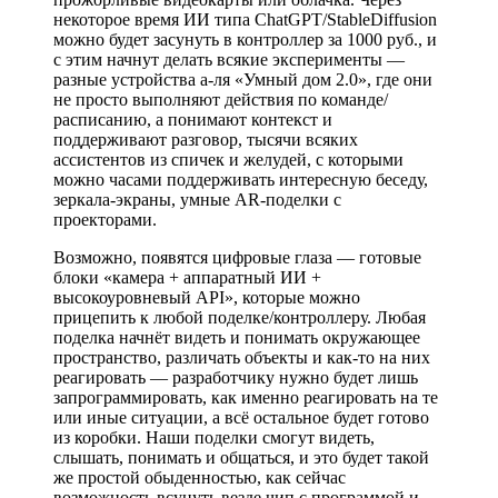
некоторое время ИИ типа ChatGPT/StableDiffusion
можно будет засунуть в контроллер за 1000 руб., и
с этим начнут делать всякие эксперименты —
разные устройства а-ля «Умный дом 2.0», где они
не просто выполняют действия по команде/
расписанию, а понимают контекст и
поддерживают разговор, тысячи всяких
ассистентов из спичек и желудей, с которыми
можно часами поддерживать интересную беседу,
зеркала-экраны, умные AR-поделки с
проекторами.
Возможно, появятся цифровые глаза — готовые
блоки «камера + аппаратный ИИ +
высокоуровневый API», которые можно
прицепить к любой поделке/контроллеру. Любая
поделка начнёт видеть и понимать окружающее
пространство, различать объекты и как-то на них
реагировать — разработчику нужно будет лишь
запрограммировать, как именно реагировать на те
или иные ситуации, а всё остальное будет готово
из коробки. Наши поделки смогут видеть,
слышать, понимать и общаться, и это будет такой
же простой обыденностью, как сейчас
возможность всунуть везде чип с программой и