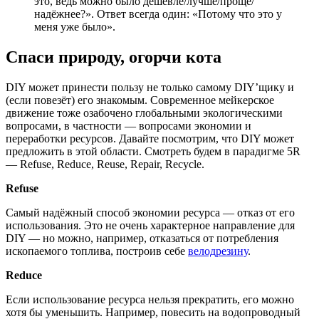
это, ведь можно было дешевле/лучше/проще/
надёжнее?». Ответ всегда один: «Потому что это у
меня уже было».
Спаси природу, огорчи кота
DIY может принести пользу не только самому DIY’щику и
(если повезёт) его знакомым. Современное мейкерское
движение тоже озабочено глобальными экологическими
вопросами, в частности — вопросами экономии и
переработки ресурсов. Давайте посмотрим, что DIY может
предложить в этой области. Смотреть будем в парадигме 5R
— Refuse, Reduce, Reuse, Repair, Recycle.
Refuse
Самый надёжный способ экономии ресурса — отказ от его
использования. Это не очень характерное направление для
DIY — но можно, например, отказаться от потребления
ископаемого топлива, построив себе
велодрезину
.
Reduce
Если использование ресурса нельзя прекратить, его можно
хотя бы уменьшить. Например, повесить на водопроводный