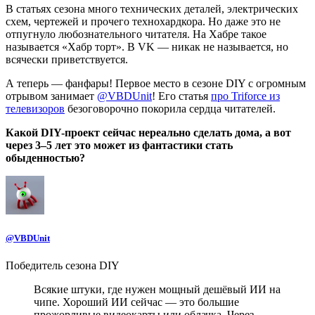
В статьях сезона много технических деталей, электрических
схем, чертежей и прочего технохардкора. Но даже это не
отпугнуло любознательного читателя. На Хабре такое
называется «Хабр торт». В VK — никак не называется, но
всячески приветствуется.
А теперь — фанфары! Первое место в сезоне DIY с огромным
отрывом занимает
@VBDUnit
! Его статья
про Triforce из
телевизоров
безоговорочно покорила сердца читателей.
Какой DIY-проект сейчас нереально сделать дома, а вот
через 3–5 лет это может из фантастики стать
обыденностью?
@VBDUnit
Победитель сезона DIY
Всякие штуки, где нужен мощный дешёвый ИИ на
чипе. Хороший ИИ сейчас — это большие
прожорливые видеокарты или облачка. Через