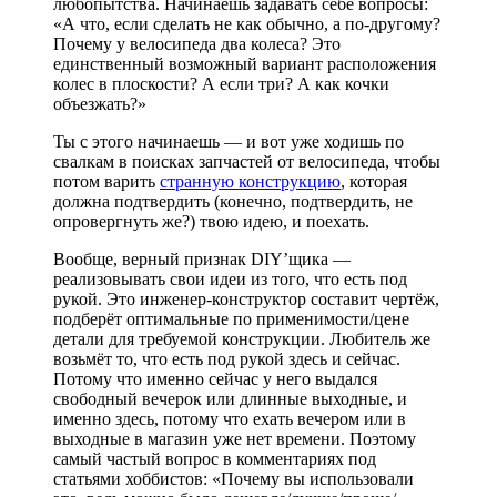
любопытства. Начинаешь задавать себе вопросы:
«А что, если сделать не как обычно, а по-другому?
Почему у велосипеда два колеса? Это
единственный возможный вариант расположения
колес в плоскости? А если три? А как кочки
объезжать?»
Ты с этого начинаешь — и вот уже ходишь по
свалкам в поисках запчастей от велосипеда, чтобы
потом варить
странную конструкцию
, которая
должна подтвердить (конечно, подтвердить, не
опровергнуть же?) твою идею, и поехать.
Вообще, верный признак DIY’щика —
реализовывать свои идеи из того, что есть под
рукой. Это инженер-конструктор составит чертёж,
подберёт оптимальные по применимости/цене
детали для требуемой конструкции. Любитель же
возьмёт то, что есть под рукой здесь и сейчас.
Потому что именно сейчас у него выдался
свободный вечерок или длинные выходные, и
именно здесь, потому что ехать вечером или в
выходные в магазин уже нет времени. Поэтому
самый частый вопрос в комментариях под
статьями хоббистов: «Почему вы использовали