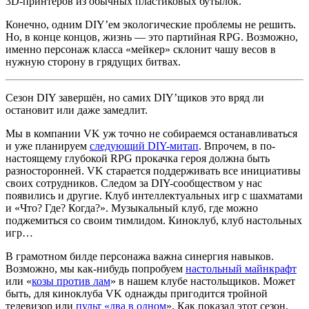
3D-принтеров из обычных пластиковых бутылок.
Конечно, одним DIY’ем экологические проблемы не решить.
Но, в конце концов, жизнь — это партийная RPG. Возможно,
именно персонаж класса «мейкер» склонит чашу весов в
нужную сторону в грядущих битвах.
Сезон DIY завершён, но самих DIY’щиков это вряд ли
остановит или даже замедлит.
Мы в компании VK уж точно не собираемся останавливаться
и уже планируем
следующий DIY-митап
. Впрочем, в по-
настоящему глубокой RPG прокачка героя должна быть
разносторонней. VK старается поддерживать все инициативы
своих сотрудников. Следом за DIY-сообществом у нас
появились и другие. Клуб интеллектуальных игр с шахматами
и «Что? Где? Когда?». Музыкальный клуб, где можно
поджемиться со своим тимлидом. Киноклуб, клуб настольных
игр…
В грамотном билде персонажа важна синергия навыков.
Возможно, мы как-нибудь попробуем
настольный майнкрафт
или «
козы против лам
» в нашем клубе настольщиков. Может
быть, для киноклуба VK однажды пригодится тройной
телевизор или
пульт «два в одном
». Как показал этот сезон,