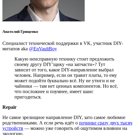
Анатолий Грищенко
Специалист технической поддержки в VK, участник DIY-
митапов aka
@EnVaultBoy
Какую неисправную технику стоит предложить
своему другу DIY’щику «на запчасти»? Тут
зависит от того, какое DIY-направление выбрал
человек. Например, если он травит платы, то ему
может подойти буквально всё. Ну не утюги и не
чайники — там нет ценных компонентов. Но всё,
что посложнее и поумнее, имеет шанс
пригодиться.
Repair
Не самое зрелищное направление DIY, зато самое любимое
родственниками. А если речь идёт о
починке сразу двух тысяч
устройств
— можно уже говорить об ощутимом влиянии на
экологию.