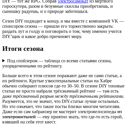
DIY — тот же RPG. Собрав
электросамокат
из мёртвого
гироскутера, разом и безумные скиллы приобретаешь, и
сынишку радуешь, и о природе заботишься.
Сезон DIY подходит к концу, и мы вместе с компанией VK —
спонсором сезона — пришли его торжественно закрыть:
раздать лут и голду и поговорить о том, чему именно учится
DIY’щик и какое добро причиняет миру.
Итоги сезона
Под спойлером — таблица со всеми статьями сезона,
упорядоченными по рейтингу.
Больше всего в этом сезоне поражают даже не сами статьи, а
их рейтинги. Крутые узкоспециальные статьи на Хабре
обычно собирают плюсов где-то 30–50. В сезоне DIY топовые
статьи не просто набрали трёхзначный рейтинг — там есть
даже
трёхзначный разрыв между трёхзначными рейтингами
.
Разумеется, это не значит, что DIY-статьи лучше остальных.
Но это означает, что такие посты близки многим читателям.
Даже если сам хабраюзер не мастерит электровелосипеды
из
электрокостылей
— ему приятно знать, что где-то есть герой,
взявший на себя этот квест.