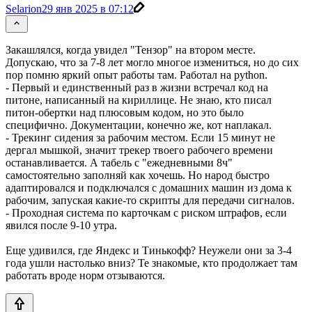
Selarion
29 янв 2025 в 07:12
Закашлялся, когда увидел "Тензор" на втором месте.
Допускаю, что за 7-8 лет могло многое измениться, но до сих
пор помню яркий опыт работы там. Работал на python.
- Первый и единственный раз в жизни встречал код на
питоне, написанный на кириллице. Не знаю, кто писал
питон-обертки над плюсовым кодом, но это было
специфично. Документации, конечно же, кот наплакал.
- Трекинг сидения за рабочим местом. Если 15 минут не
дергал мышкой, значит трекер твоего рабочего времени
останавливается. А табель с "ежедневными 8ч"
самостоятельно заполняй как хочешь. Но народ быстро
адаптировался и подключался с домашних машин из дома к
рабочим, запуская какие-то скрипты для передачи сигналов.
- Проходная система по карточкам с риском штрафов, если
явился после 9-10 утра.
Еще удивился, где Яндекс и Тинькофф? Неужели они за 3-4
года ушли настолько вниз? Те знакомые, кто продолжает там
работать вроде норм отзываются.