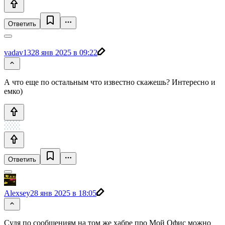
Ответить
vadav13
28 янв 2025 в 09:22
А что еще по остальным что известно скажешь? Интересно и
емко)
Ответить
Alexsey
28 янв 2025 в 18:05
Судя по сообщениям на том же хабре про Мой Офис можно