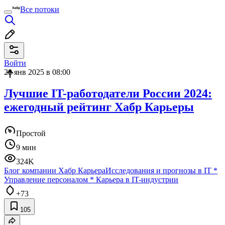
Все потоки
Войти
28 янв 2025 в 08:00
Лучшие IT-работодатели России 2024:
ежегодный рейтинг Хабр Карьеры
Простой
9 мин
324K
Блог компании Хабр Карьера
Исследования и прогнозы в IT
*
Управление персоналом
*
Карьера в IT-индустрии
+73
105