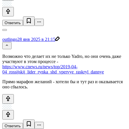
Ответить
outlingo
28 янв 2025 в 21:15
Возможно что делает их не только Yadro, но они очень даже
участвуют в этом процессе -
https://www.cnews.ru/news/top/2019-04-
04_rossijskij_lider_rynka_shd_vpervye_raskryl_dannye
Прямо марафон желаний - хотели бы и тут раз и оказывается
оно сбылось.
Ответить