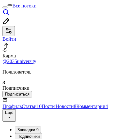
Все потоки
Войти
-5
Карма
@2035university
Пользователь
8
Подписчики
Подписаться
Профиль
Статьи
10
Посты
Новости
8
Комментарии
4
Ещё
Закладки
9
Подписчики