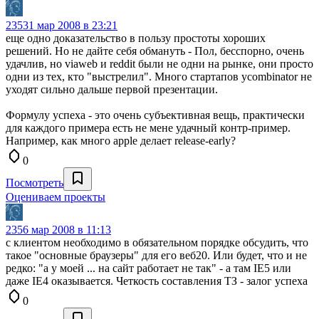
235
31 мар 2008 в 23:21
еще одно доказательство в пользу простоты хороших
решений. Но не дайте себя обмануть - Пол, бесспорно, очень
удачлив, но viaweb и reddit были не одни на рынке, они просто
одни из тех, кто "выстрелил". Много стартапов ycombinator не
уходят сильно дальше первой презентации.
Формулу успеха - это очень субъективная вещь, практически
для каждого примера есть не мене удачный контр-пример.
Например, как много apple делает release-early?
0
Посмотреть
Оцениваем проекты
235
6 мар 2008 в 11:13
с клиентом необходимо в обязательном порядке обсудить, что
такое "основные браузеры" для его веб20. Или будет, что и не
редко: "а у моей ... на сайт работает не так" - а там IE5 или
даже IE4 оказывается. Четкость составления ТЗ - залог успеха
0