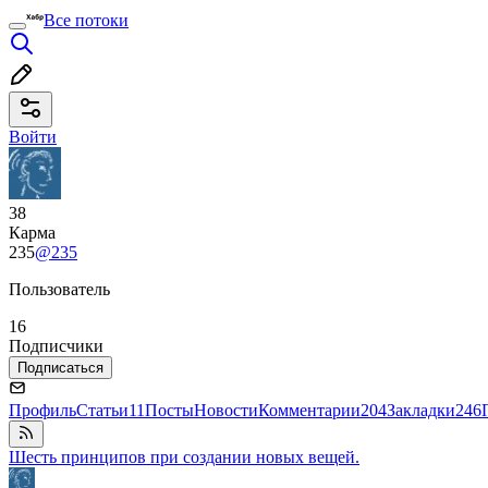
Все потоки
Войти
38
Карма
235
@235
Пользователь
16
Подписчики
Подписаться
Профиль
Статьи
11
Посты
Новости
Комментарии
204
Закладки
246
Шесть принципов при создании новых вещей.