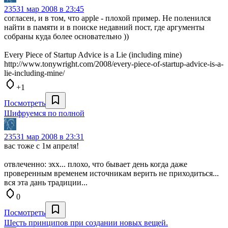
235
31 мар 2008 в 23:45
согласен, и в том, что apple - плохой пример. Не поленился
найти в памяти и в поиске недавний пост, где аргументы
собраны куда более основательно ))
Every Piece of Startup Advice is a Lie (including mine)
http://www.tonywright.com/2008/every-piece-of-startup-advice-is-a-
lie-including-mine/
+1
Посмотреть
Шифруемся по полной
235
31 мар 2008 в 23:31
вас тоже с 1м апреля!
отвлеченно: эхх... плохо, что бывает день когда даже
проверенным временем источникам верить не приходиться...
вся эта дань традиции...
0
Посмотреть
Шесть принципов при создании новых вещей.