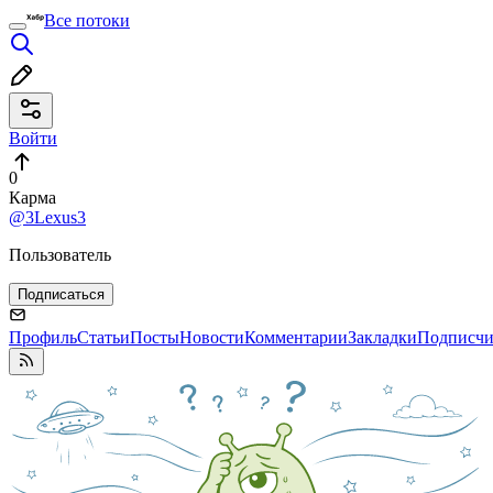
Все потоки
Войти
0
Карма
@3Lexus3
Пользователь
Подписаться
Профиль
Статьи
Посты
Новости
Комментарии
Закладки
Подписч