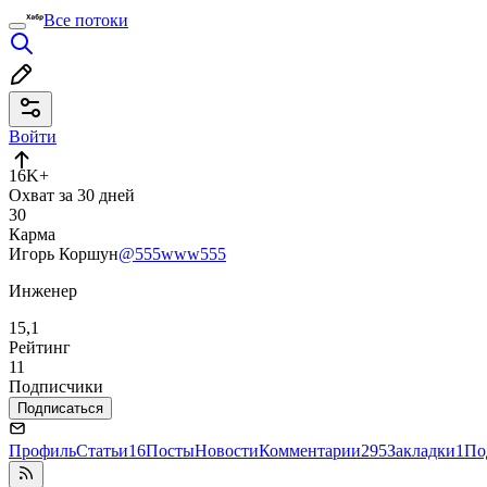
Все потоки
Войти
16K+
Охват за 30 дней
30
Карма
Игорь Коршун
@555www555
Инженер
15,1
Рейтинг
11
Подписчики
Подписаться
Профиль
Статьи
16
Посты
Новости
Комментарии
295
Закладки
1
По