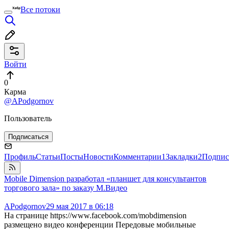
Все потоки
Войти
0
Карма
@APodgornov
Пользователь
Подписаться
Профиль
Статьи
Посты
Новости
Комментарии
1
Закладки
2
Подпис
Mobile Dimension разработал «планшет для консультантов
торгового зала» по заказу М.Видео
APodgornov
29 мая 2017 в 06:18
На странице https://www.facebook.com/mobdimension
размещено видео конференции Передовые мобильные