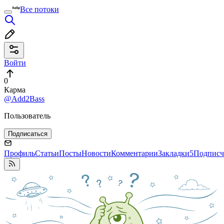
Все потоки
Войти
0
Карма
@Add2Bass
Пользователь
Подписаться
Профиль
Статьи
Посты
Новости
Комментарии
Закладки
5
Подписч