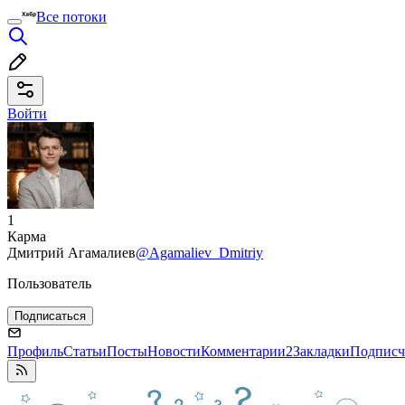
Все потоки
Войти
1
Карма
Дмитрий Агамалиев
@Agamaliev_Dmitriy
Пользователь
Подписаться
Профиль
Статьи
Посты
Новости
Комментарии
2
Закладки
Подписч