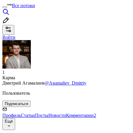
Все потоки
Войти
1
Карма
Дмитрий Агамалиев
@Agamaliev_Dmitriy
Пользователь
Подписаться
Профиль
Статьи
Посты
Новости
Комментарии
2
Ещё