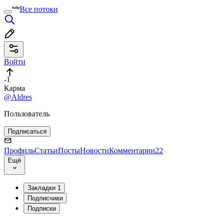
Все потоки
Войти
-1
Карма
@Aldres
Пользователь
Подписаться
Профиль
Статьи
Посты
Новости
Комментарии
22
Ещё
Закладки
1
Подписчики
Подписки