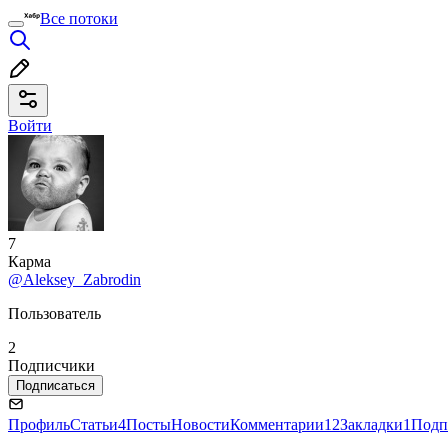
Все потоки
Войти
7
Карма
@Aleksey_Zabrodin
Пользователь
2
Подписчики
Подписаться
Профиль
Статьи
4
Посты
Новости
Комментарии
12
Закладки
1
Подп