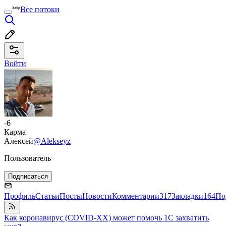
Все потоки
Войти
-6
Карма
Алексей
@Alekseyz
Пользователь
Подписаться
Профиль
Статьи
Посты
Новости
Комментарии
317
Закладки
164
По
Как коронавирус (COVID-XX) может помочь 1С захватить