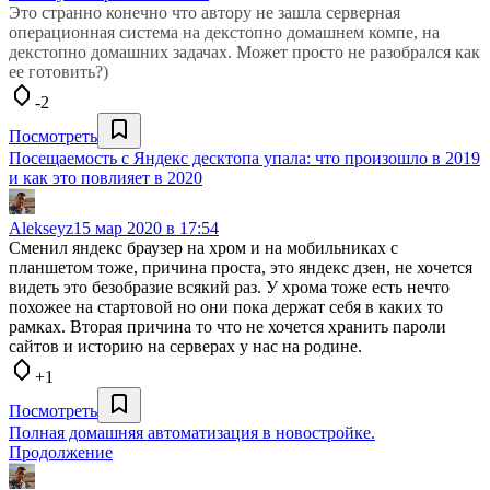
Это странно конечно что автору не зашла серверная
операционная система на декстопно домашнем компе, на
декстопно домашних задачах. Может просто не разобрался как
ее готовить?)
-2
Посмотреть
Посещаемость с Яндекс десктопа упала: что произошло в 2019
и как это повлияет в 2020
Alekseyz
15 мар 2020 в 17:54
Сменил яндекс браузер на хром и на мобильниках с
планшетом тоже, причина проста, это яндекс дзен, не хочется
видеть это безобразие всякий раз. У хрома тоже есть нечто
похожее на стартовой но они пока держат себя в каких то
рамках. Вторая причина то что не хочется хранить пароли
сайтов и историю на серверах у нас на родине.
+1
Посмотреть
Полная домашняя автоматизация в новостройке.
Продолжение