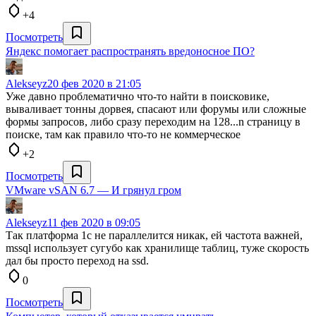
+4
Посмотреть
Яндекс помогает распространять вредоносное ПО?
Alekseyz
20 фев 2020 в 21:05
Уже давно проблематично что-то найти в поисковике,
вываливает тонны дорвея, спасают или форумы или сложные
формы запросов, либо сразу переходим на 128...n страницу в
поиске, там как правило что-то не коммерческое
+2
Посмотреть
VMware vSAN 6.7 — И грянул гром
Alekseyz
11 фев 2020 в 09:05
Так платформа 1с не параллелится никак, ей частота важней,
mssql использует сугубо как хранилище таблиц, туже скорость
дал бы просто переход на ssd.
0
Посмотреть