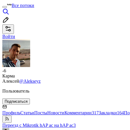
Все потоки
Войти
-6
Карма
Алексей
@Alekseyz
Пользователь
Подписаться
Профиль
Статьи
Посты
Новости
Комментарии
317
Закладки
164
По
Переезд с Mikrotik hAP ac на hAP ac3