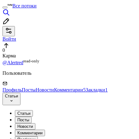
Все потоки
Войти
0
Карма
read⁠-⁠only
@Alertred
Пользователь
Профиль
Посты
Новости
Комментарии
5
Закладки
1
Статьи
Статьи
Посты
Новости
Комментарии