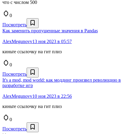
что с числом 500
0
Посмотреть
Как заменить пропущенные значения в Pandas
AlexMegunovv
13 ноя 2023 в 05:57
киньте ссылочку на гит плиз
0
Посмотреть
It's a mod, mod world: как моддинг произвел революцию в
разработке игр
AlexMegunovv
10 ноя 2023 в 22:56
киньте ссылочку на гит плиз
0
Посмотреть