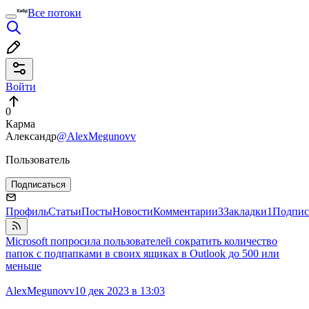
Все потоки
Войти
0
Карма
Александр
@AlexMegunovv
Пользователь
Подписаться
Профиль
Статьи
Посты
Новости
Комментарии
3
Закладки
1
Подпис
Microsoft попросила пользователей сократить количество
папок с подпапками в своих ящиках в Outlook до 500 или
меньше
AlexMegunovv
10 дек 2023 в 13:03