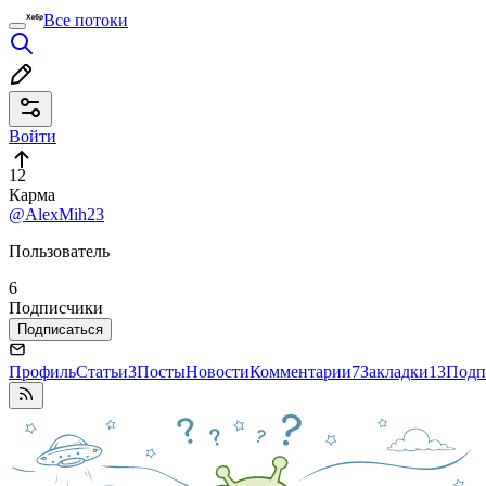
Все потоки
Войти
12
Карма
@AlexMih23
Пользователь
6
Подписчики
Подписаться
Профиль
Статьи
3
Посты
Новости
Комментарии
7
Закладки
13
Подп