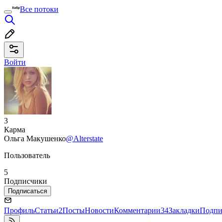
Все потоки
Войти
3
Карма
Ольга Макушенко
@Alterstate
Пользователь
5
Подписчики
Подписаться
Профиль
Статьи
2
Посты
Новости
Комментарии
34
Закладки
Подпи