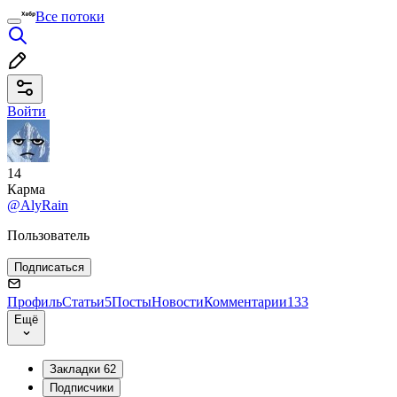
Все потоки
Войти
14
Карма
@AlyRain
Пользователь
Подписаться
Профиль
Статьи
5
Посты
Новости
Комментарии
133
Ещё
Закладки
62
Подписчики