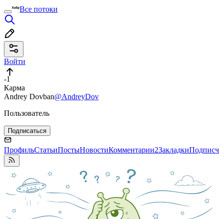
Все потоки
Войти
-1
Карма
Andrey Dovban
@AndreyDov
Пользователь
Подписаться
Профиль
Статьи
Посты
Новости
Комментарии
2
Закладки
Подписч