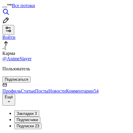
Все потоки
Войти
-1
Карма
@AnimeSlayer
Пользователь
Подписаться
Профиль
Статьи
Посты
Новости
Комментарии
54
Ещё
Закладки
3
Подписчики
Подписки
23