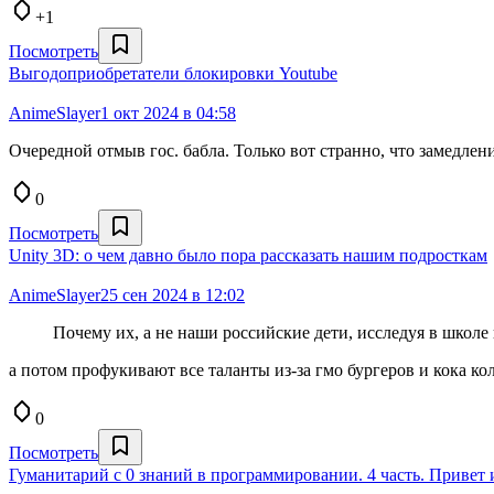
+1
Посмотреть
Выгодоприобретатели блокировки Youtube
AnimeSlayer
1 окт 2024 в 04:58
Очередной отмыв гос. бабла. Только вот странно, что замедлен
0
Посмотреть
Unity 3D: о чем давно было пора рассказать нашим подросткам
AnimeSlayer
25 сен 2024 в 12:02
Почему их, а не наши российские дети, исследуя в школ
а потом профукивают все таланты из-за гмо бургеров и кока ко
0
Посмотреть
Гуманитарий с 0 знаний в программировании. 4 часть. Привет 