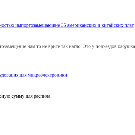
лностью импортозамещающие 35 американских и китайских плат
озамещение нам то не врите так нагло. Это у подъездов бабушк
орудования для микроэлектроники
ерную сумму для распила.