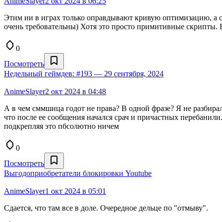
AnimeSlayer
2 окт 2024 в 06:25
Этим ии в играх только оправдывают кривую оптимизацию, а ск
очень требовательны) Хотя это просто примитивные скрипты. В
0
Посмотреть
Недельный геймдев: #193 — 29 сентября, 2024
AnimeSlayer
2 окт 2024 в 04:48
А в чем сммшица годот не права? В одной фразе? Я не разбирал
что после ее сообщения начался срач и причастных перебанили.
подкрепляя это пбсолютно ничем
0
Посмотреть
Выгодоприобретатели блокировки Youtube
AnimeSlayer
1 окт 2024 в 05:01
Сдается, что там все в доле. Очередное дельце по "отмыву".