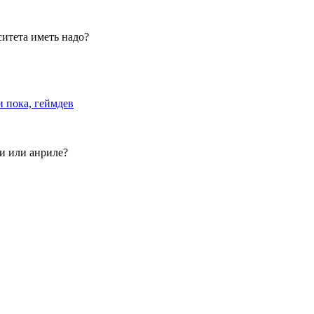
ситета иметь надо?
и пока, геймдев
ти или анриле?