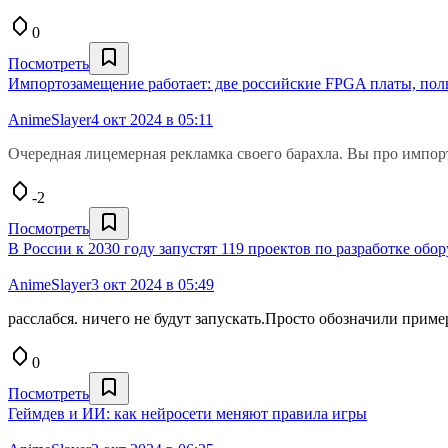
0
Посмотреть
Импортозамещение работает: две российские FPGA платы, по
AnimeSlayer
4 окт 2024 в 05:11
Очередная лицемерная рекламка своего барахла. Вы про импорт
-2
Посмотреть
В России к 2030 году запустят 119 проектов по разработке об
AnimeSlayer
3 окт 2024 в 05:49
расслабся. ничего не будут запускать.Просто обозначили прим
0
Посмотреть
Геймдев и ИИ: как нейросети меняют правила игры