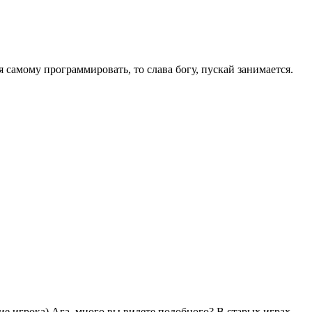
я самому программировать, то слава богу, пускай занимается.
е игрока) Ага, много вы видете подобного? В старых играх