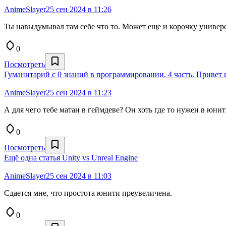
AnimeSlayer
25 сен 2024 в 11:26
Ты навыдумывал там себе что то. Может еще и корочку универ
0
Посмотреть
Гуманитарий с 0 знаний в программировании. 4 часть. Привет 
AnimeSlayer
25 сен 2024 в 11:23
А для чего тебе матан в геймдеве? Он хоть где то нужен в юни
0
Посмотреть
Ещё одна статья Unity vs Unreal Engine
AnimeSlayer
25 сен 2024 в 11:03
Сдается мне, что простота юнити преувеличена.
0