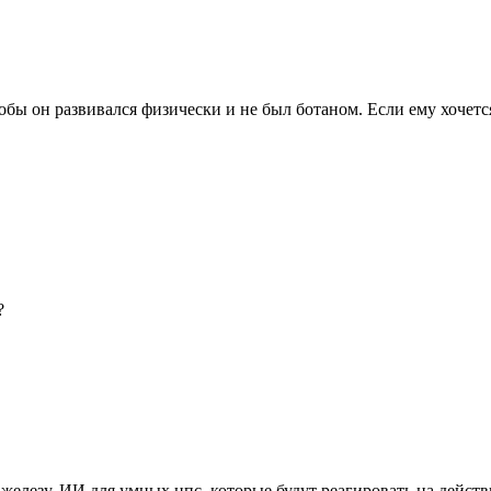
тобы он развивался физически и не был ботаном. Если ему хочетс
?
лезу. ИИ для умных нпс, которые будут реагировать на действи