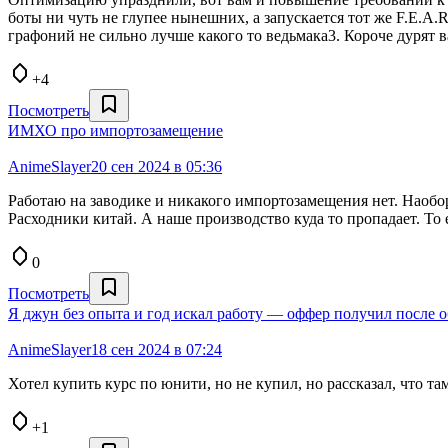
боты ни чуть не глупее нынешних, а запускается тот же F.E.A.R
графоний не сильно лучше какого то ведьмака3. Короче дурят 
+4
Посмотреть
ИМХО про импортозамещение
AnimeSlayer
20 сен 2024 в 05:36
Работаю на заводике и никакого импортозамещения нет. Наобор
Расходники китай. А наше производство куда то пропадает. То е
0
Посмотреть
Я джун без опыта и год искал работу — оффер получил после 
AnimeSlayer
18 сен 2024 в 07:24
Хотел купить курс по юнити, но не купил, но рассказал, что та
+1