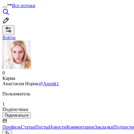
Все потоки
Войти
0
Карма
Анастасия Норик
@Anorik1
Пользователь
1
Подписчики
Подписаться
Профиль
Статьи
Посты
Новости
Комментарии
Закладки
Подписч