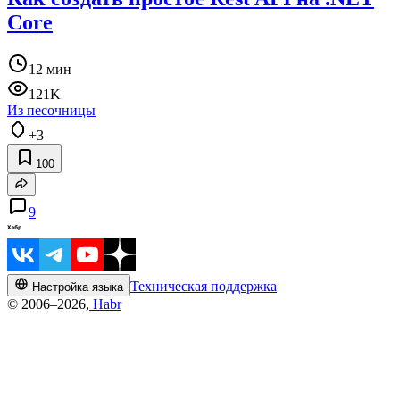
Core
12 мин
121K
Из песочницы
+3
100
9
Техническая поддержка
Настройка языка
© 2006–2026,
Habr