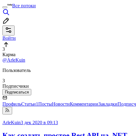
Все потоки
Войти
3
Карма
@ArleKuin
Пользователь
3
Подписчики
Подписаться
Профиль
Статьи
1
Посты
Новости
Комментарии
Закладки
Подписч
ArleKuin
3 дек 2020 в 09:13
Как создать простое Rest API на .NET