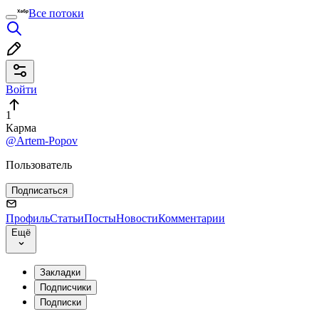
Все потоки
Войти
1
Карма
@Artem-Popov
Пользователь
Подписаться
Профиль
Статьи
Посты
Новости
Комментарии
Ещё
Закладки
Подписчики
Подписки