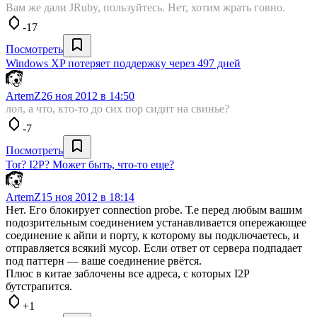
Вам же дали JRuby, пользуйтесь. Нет, хотим жрать говно.
-17
Посмотреть
Windows XP потеряет поддержку через 497 дней
ArtemZ
26 ноя 2012 в 14:50
лол, а что, кто-то до сих пор сидит на свинье?
-7
Посмотреть
Tor? I2P? Может быть, что-то еще?
ArtemZ
15 ноя 2012 в 18:14
Нет. Его блокирует connection probe. Т.е перед любым вашим
подозрительным соединением устанавливается опережающее
соединение к айпи и порту, к которому вы подключаетесь, и
отправляется всякий мусор. Если ответ от сервера подпадает
под паттерн — ваше соединение рвётся.
Плюс в китае заблочены все адреса, с которых I2P
бутстрапится.
+1