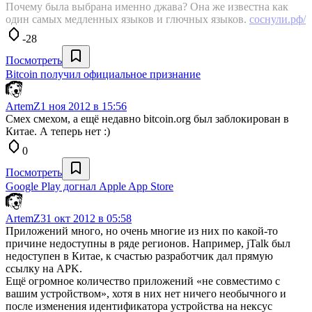
Почему была выбрана именно джава? Она же известна как
один самых медленных языков и глючных языков.
соснули.рф/
-28
Посмотреть
Bitcoin получил официальное признание
ArtemZ
1 ноя 2012 в 15:56
Смех смехом, а ещё недавно bitcoin.org был заблокирован в
Китае. А теперь нет :)
0
Посмотреть
Google Play догнал Apple App Store
ArtemZ
31 окт 2012 в 05:58
Приложений много, но очень многие из них по какой-то
причине недоступны в ряде регионов. Например, jTalk был
недоступен в Китае, к счастью разработчик дал прямую
ссылку на APK.
Ещё огромное количество приложений «не совместимо с
вашим устройством», хотя в них нет ничего необычного и
после изменения идентификатора устройства на нексус