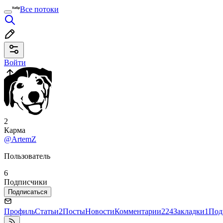
Все потоки
Войти
2
Карма
@ArtemZ
Пользователь
6
Подписчики
Подписаться
Профиль
Статьи
2
Посты
Новости
Комментарии
224
Закладки
1
Под