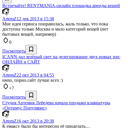
Встречайте! RENTMANIA-онлайн площадка аренды вещей
ArtemZ
12 дек 2013 в 15:38
Мне идея сервиса понравилась, жаль только, что пока
доступна только Москва и мало категорий вещей (нет
бытовых вещей, например)
0
Посмотреть
ICANN дал зелёный свет на делегирование двух новых зон:
ОНЛАЙН и САЙТ
ArtemZ
22 окт 2013 в 04:55
имхо, порно.сайт лучше всех :)
+7
Посмотреть
Студия Артемия Лебедева начала продажи клавиатуры
«Оптимус Популярис»
ArtemZ
16 окт 2013 в 20:38
К емаксу было бы интересно её приделать…