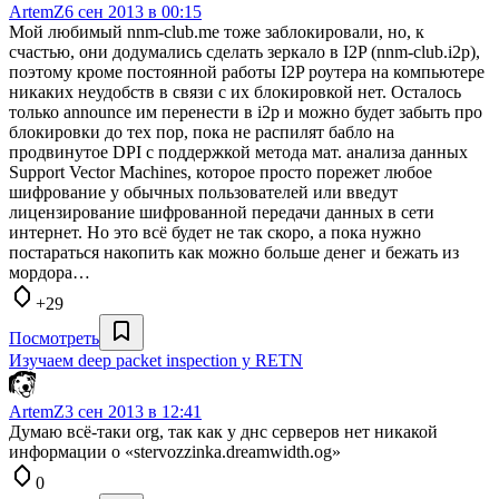
ArtemZ
6 сен 2013 в 00:15
Мой любимый nnm-club.me тоже заблокировали, но, к
счастью, они додумались сделать зеркало в I2P (nnm-club.i2p),
поэтому кроме постоянной работы I2P роутера на компьютере
никаких неудобств в связи с их блокировкой нет. Осталось
только announce им перенести в i2p и можно будет забыть про
блокировки до тех пор, пока не распилят бабло на
продвинутое DPI c поддержкой метода мат. анализа данных
Support Vector Machines, которое просто порежет любое
шифрование у обычных пользователей или введут
лицензирование шифрованной передачи данных в сети
интернет. Но это всё будет не так скоро, а пока нужно
постараться накопить как можно больше денег и бежать из
мордора…
+29
Посмотреть
Изучаем deep packet inspection у RETN
ArtemZ
3 сен 2013 в 12:41
Думаю всё-таки org, так как у днс серверов нет никакой
информации о «stervozzinka.dreamwidth.og»
0