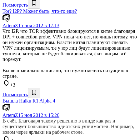
Посмотреть
Tor? I2P? Может быть, что-то еще?
ArtemZ
15 ноя 2012 в 17:13
Что I2P, что TOR эффективно блокируются в китае благодаря
DPI + connection probe. VPN пока что нет, но лишь потому, что
он нужен организациям. Власти китая планируют сделать
VPN лицензируемым, т.е у юр лиц будут лицензированные
туннели, которые не будут блокироваться, физ. лицам всё
порежут.
Выше правильно написано, что нужно менять ситуацию в
стране.
+3
Посмотреть
Вышла Haiku R1 Alpha 4
ArtemZ
15 ноя 2012 в 15:26
В счёт. Благодаря такому решению в винде как раз и
существует большинство идиотских уязвимостей. Например,
взлом через ярлыки на рабочем столе.