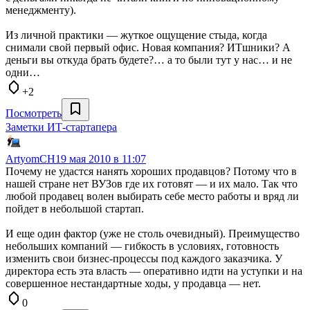
менеджменту).
Из личной практики — жуткое ощущение стыда, когда
снимали свой первый офис. Новая компания? ИТшники? А
деньги вы откуда брать будете?… а то были тут у нас… и не
одни…
+2
Посмотреть
Заметки ИТ-стартапера
ArtyomCH
19 мая 2010 в 11:07
Почему не удастся нанять хороших продавцов? Потому что в
нашей стране нет ВУЗов где их готовят — и их мало. Так что
любой продавец волен выбирать себе место работы и вряд ли
пойдет в небольшой стартап.
И еще один фактор (уже не столь очевидный). Преимущество
небольших компаний — гибкость в условиях, готовность
изменить свои бизнес-процессы под каждого заказчика. У
директора есть эта власть — оперативно идти на уступки и на
совершенное нестандартные ходы, у продавца — нет.
0