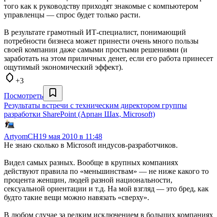
того как к руководству приходят знакомые с компьютером
управленцы — спрос будет только расти.
В результате грамотный ИТ-специалист, понимающий
потребности бизнеса может принести очень много пользы
своей компании даже самыми простыми решениями (и
заработать на этом приличных денег, если его работа принесет
ощутимый экономический эффект).
+3
Посмотреть
Результаты встречи с техническим директором группы
разработки SharePoint (Арпан Шах, Microsoft)
ArtyomCH
19 мая 2010 в 11:48
Не знаю сколько в Microsoft индусов-разработчиков.
Видел самых разных. Вообще в крупных компаниях
действуют правила по «меньшинствам» — не ниже какого то
процента женщин, людей разной национальности,
сексуальной ориентации и т.д. На мой взгляд — это бред, как
будто такие вещи можно навязать «сверху».
В любом случае за редким исключением в больших компаниях