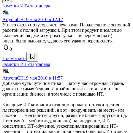
Заметки ИТ-стартапера
ArtyomCH
19 мая 2010 в 12:12
У него около полутора лет, вечерами. Параллельно с основной
работой с полной загрузкой. При этом продукт писался до
выделения бюджета (утром стулья — вечером деньги) —
риски были высокие, удалось его удачно перепродать.
0
Посмотреть
Заметки ИТ-стартапера
ArtyomCH
19 мая 2010 в 11:57
Добавлю чуть-чуть позитива — зато у нас огромная страна,
далеко не самая бедная. И крайне неэффективная в плане
организации бизнеса, в том числе с помощью ИТ.
Западные ИТ компании отлично продают с точки зрения
платформенных решений, а вот «докручивать на месте» им
сложно — менталитет другой, развитие бизнеса другое и т.д.
Поэтому (на мой взгляд, конечно) на внедрение, ИТ-
консалтинг, ИТ-обучение, узкоспециализированные ИТ-
решения — потенциальный спрос очень большой. И по мере