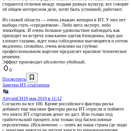
стираются отличия между людьми разных культур, все говорят
об общем интересном деле, хотят быть успешней, работают.
Из схожей области — очень уважаю женщин в ИТ. У них нет
выбора стать «середнячком». Либо мега эксперт, либо
эникейщик. И очень большое удовольствие наблюдать как
приходит на встречу изысканно одетая блондинка, пару раз
хлопает глазами, ждет пока собседеники выговорятся и потом
медленно, спокойно, очень вежливо на глубоко
профессиональном жаргоне предлагает красивое техническое
решение.
Эффект производит абсолютно убойный.
0
Посмотреть
Заметки ИТ-стартапера
ArtyomCH
19 мая 2010 в 11:12
Согласен на все 100. Кроме российского фактора риска
добавьте еще высокие факторы риска ИТ-отрасли и поймете
что никто ИТ-стартапам денег не даст. Или только под
грабительский процент, или только под баснословные
перспективы. (Исключение — опять же наша страна где люди
с деньгами никогда не читали книги по инновационному