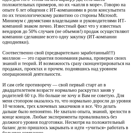
положительных примеров, но их «капля в море». Говорю на
опыте 6 лет общения с ИТ-компаниями в роли консульатнта
по их технологическому развитию со стороны Microsoft.
Минимум с двумястами владельцами и руководителями ИТ-
компаний знаком лично. Известный факт что у известных
вендоров до 50% случаев (не объемов!) продаж осуществляют
компании сделавшие всего одну закупку (ИТ-компании
однодневки).
Соотвественно свой (предварительно заработанный!!!)
миллион — это гарантия понимания рынка, проверки своих
знаний и теорий. И возможность сразу сконцентрироваться на
продажах, проектах и прочем. поднявшись над уровнем
операционной деятельности.
И сам себе противоречу — свой первый старт ап в
двадцатилетнем возрасте нормально раскрутил заняв у
родителей 60 т.р. Но больше не хочу и Вам не советую. Для
меня стопором оказалось то, что нормально доросли до уровня
10 человек, трех ключевых заказчиков и все. Что делать
дальше было непонятно. Не хватало опыта, знаний, зрелости в
конце концов. Любые эксперименты проваливались без
должного уровня подготовки. Несмотря на положительный
баланс дело пришлось закрывать и идти «учиться» работать в
большую компанию.