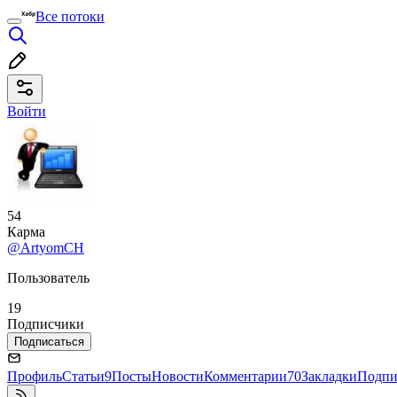
Все потоки
Войти
54
Карма
@ArtyomCH
Пользователь
19
Подписчики
Подписаться
Профиль
Статьи
9
Посты
Новости
Комментарии
70
Закладки
Подпи