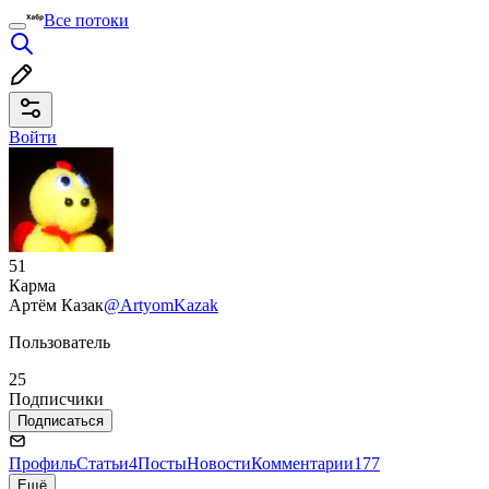
Все потоки
Войти
51
Карма
Артём Казак
@ArtyomKazak
Пользователь
25
Подписчики
Подписаться
Профиль
Статьи
4
Посты
Новости
Комментарии
177
Ещё