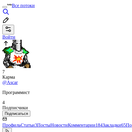
Все потоки
Войти
7
Карма
@Ascar
Программист
4
Подписчики
Подписаться
Профиль
Статьи
3
Посты
Новости
Комментарии
184
Закладки
65
По