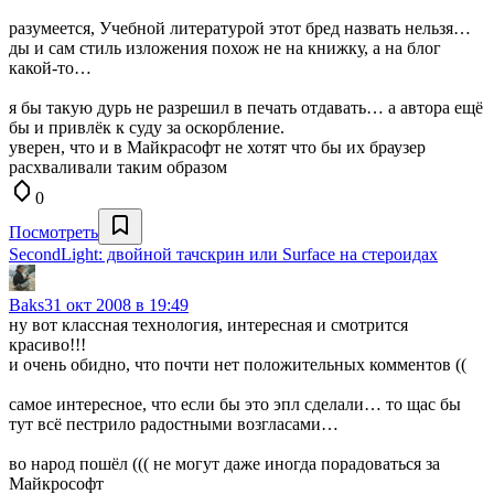
разумеется, Учебной литературой этот бред назвать нельзя…
ды и сам стиль изложения похож не на книжку, а на блог
какой-то…
я бы такую дурь не разрешил в печать отдавать… а автора ещё
бы и привлёк к суду за оскорбление.
уверен, что и в Майкрасофт не хотят что бы их браузер
расхваливали таким образом
0
Посмотреть
SecondLight: двойной тачскрин или Surface на стероидах
Baks
31 окт 2008 в 19:49
ну вот классная технология, интересная и смотрится
красиво!!!
и очень обидно, что почти нет положительных комментов ((
самое интересное, что если бы это эпл сделали… то щас бы
тут всё пестрило радостными возгласами…
во народ пошёл ((( не могут даже иногда порадоваться за
Майкрософт