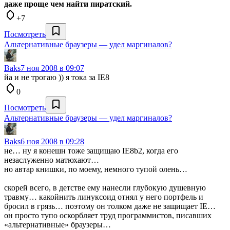
даже проще чем найти пиратский.
+7
Посмотреть
Альтернативные браузеры — удел маргиналов?
Baks
7 ноя 2008 в 09:07
йа и не трогаю )) я тока за IE8
0
Посмотреть
Альтернативные браузеры — удел маргиналов?
Baks
6 ноя 2008 в 09:28
не… ну я конешн тоже защищаю IE8b2, когда его
незаслуженно матюхают…
но автар книшки, по моему, немного тупой олень…
скорей всего, в детстве ему нанесли глубокую душевную
травму… какойнить линуксоид отнял у него портфель и
бросил в грязь… поэтому он толком даже не защищает IE…
он просто тупо оскорбляет труд программистов, писавших
«альтернативные» браузеры…