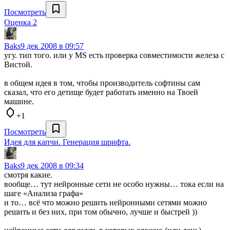
Посмотреть
Оценка 2
Baks
9 дек 2008 в 09:57
угу. тип того. или у MS есть проверка совместимости железа с
Вистой.
в общем идея в том, чтобы производитель софтины сам
сказал, что его детище будет работать именно на Твоей
машине.
+1
Посмотреть
Идея для капчи. Генерация шрифта.
Baks
9 дек 2008 в 09:34
смотря какие.
вообще… тут нейронные сети не особо нужны… тока если на
шаге «Анализа графа»
и то… всё что можно решить нейронными сетями можно
решить и без них, при том обычно, лучше и быстрей ))