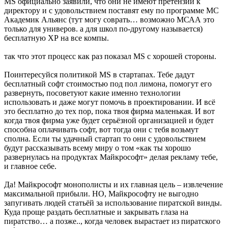
MS официально заявили, что они не имеют претензий к
директору и с удовольствием поставят ему по программе МС
Академик Альянс (тут могу соврать… возможно МСАА это
только для универов. а для школ по-другому называется)
бесплатную ХР на все компы.
так что этот процесс как раз показал MS с хорошей стороны.
Поинтересуйся политикой MS в стартапах. Тебе дадут
бесплатный софт стоимостью под пол лимона, помогут его
развернуть, посоветуют какие именно технологии
использовать и даже могут помочь в проектировании. И всё
это бесплатно до тех пор, пока твоя фирма маленькая. И вот
когда твоя фирма уже будет серьёзной организацией и будет
способна оплачивать софт, вот тогда они с тебя возьмут
сполна. Если ты удачный стартап то они с удовольствием
будут рассказывать всему миру о том «как ты хорошо
развернулась на продуктах Майкрософт» делая рекламу тебе,
и главное себе.
Да! Майкрософт монополисты и их главная цель – извлечение
максимальной прибыли. НО, Майкрософту не выгодно
запугивать людей статьёй за использование пиратской винды.
Куда проще раздать бесплатные и закрывать глаза на
пиратство… а позже.., когда человек вырастает из пиратского