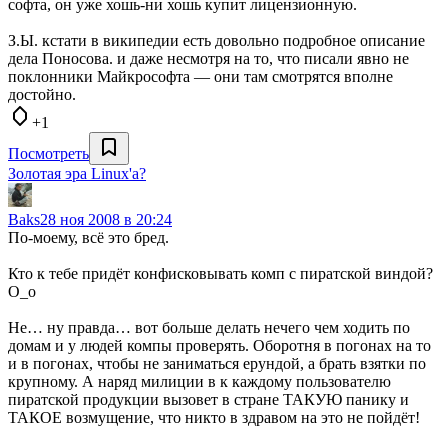
софта, он уже хошь-ни хошь купит лицензионную.
З.Ы. кстати в википедии есть довольно подробное описание
дела Поносова. и даже несмотря на то, что писали явно не
поклонники Майкрософта — они там смотрятся вполне
достойно.
+1
Посмотреть
Золотая эра Linux'а?
Baks
28 ноя 2008 в 20:24
По-моему, всё это бред.
Кто к тебе придёт конфисковывать комп с пиратской виндой?
О_о
Не… ну правда… вот больше делать нечего чем ходить по
домам и у людей компы проверять. Оборотня в погонах на то
и в погонах, чтобы не заниматься ерундой, а брать взятки по
крупному. А наряд милиции в к каждому пользователю
пиратской продукции вызовет в стране ТАКУЮ панику и
ТАКОЕ возмущение, что никто в здравом на это не пойдёт!