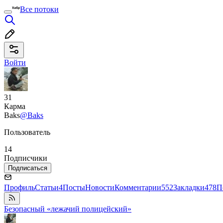
Все потоки
Войти
31
Карма
Baks
@Baks
Пользователь
14
Подписчики
Подписаться
Профиль
Статьи
4
Посты
Новости
Комментарии
552
Закладки
478
П
Безопасный «лежачий полицейский»