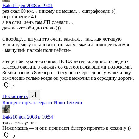
Baks
11 дек 2008 в 19:01
раз ехал 60 км… никому не мешал… оштрафовали ((
ограничение 40…
а на след. день там ЛП сделали…
даж как-то обидно стало )))
а вообще… штука это очень важная… так, как летящую
машину могу остановить только «лежачий полицейский» и
«машущий палкой полицейски»
а ещё я бы законом обязал ВСЕХ детей младших и средних
классов одевать в одежду со светоотражающими полосками.
Зимой часов в 8 вечера… бегущего через дорогу мальчишку
замечаешь только когда он уже выскочил на середину дороги.
+1
Посмотреть
Концепт mp3-плеера от Nuno Teixeira
Baks
10 дек 2008 в 10:54
тогда уж лучше:
Нажимаешь — и они начинают быстро прыгать к хозяину ))
+2