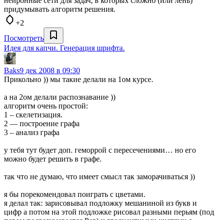
нейронные сети для задач, в которых сложно (или лень)
придумывать алгоритм решения.
+2
Посмотреть
Идея для капчи. Генерация шрифта.
Baks
9 дек 2008 в 09:30
Прикольно )) мы такие делали на 1ом курсе.
а на 2ом делали распознавание ))
алгоритм очень простой:
1 – скелетизация.
2 — построение графа
3 – анализ графа
у тебя тут будет доп. геморрой с пересечениями… но его
можно будет решить в графе.
так что не думаю, что имеет смысл так заморачиваться ))
я бы порекомендовал поиграть с цветами.
я делал так: зарисовывал подложку мешаниной из букв и
цифр а потом на этой подложке рисовал разными перьям (под