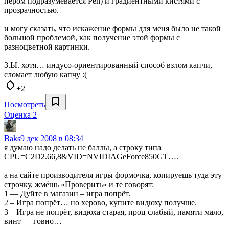
пером подразумевается Pen) и градиентными кистями с
прозрачностью.
и могу сказать, что искажение формы для меня было не такой
большой проблемой, как получение этой формы с
разноцветной картинки.
З.Ы. хотя… индусо-ориентированный способ взлом капчи,
сломает любую капчу :(
+2
Посмотреть
Оценка 2
Baks
9 дек 2008 в 08:34
я думаю надо делать не баллы, а строку типа
CPU=C2D2.66,8&VID=NVIDIAGeForce850GT….
а на сайте производителя игры формочка, копируешь туда эту
строчку, жмёшь «Проверить» и те говорят:
1 — Дуйте в магазин – игра попрёт.
2 – Игра попрёт… но херово, купите видюху получше.
3 – Игра не попрёт, видюха старая, проц слабый, памяти мало,
винт — говно…