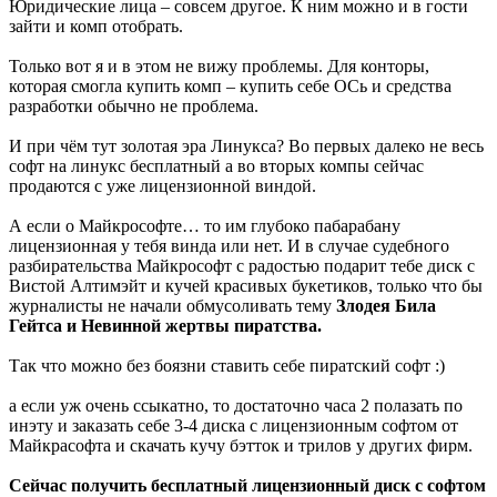
Юридические лица – совсем другое. К ним можно и в гости
зайти и комп отобрать.
Только вот я и в этом не вижу проблемы. Для конторы,
которая смогла купить комп – купить себе ОСь и средства
разработки обычно не проблема.
И при чём тут золотая эра Линукса? Во первых далеко не весь
софт на линукс бесплатный а во вторых компы сейчас
продаются с уже лицензионной виндой.
А если о Майкрософте… то им глубоко пабарабану
лицензионная у тебя винда или нет. И в случае судебного
разбирательства Майкрософт с радостью подарит тебе диск с
Вистой Алтимэйт и кучей красивых букетиков, только что бы
журналисты не начали обмусоливать тему
Злодея Била
Гейтса и Невинной жертвы пиратства.
Так что можно без боязни ставить себе пиратский софт :)
а если уж очень ссыкатно, то достаточно часа 2 полазать по
инэту и заказать себе 3-4 диска с лицензионным софтом от
Майкрасофта и скачать кучу бэтток и трилов у других фирм.
Сейчас получить бесплатный лицензионный диск с софтом