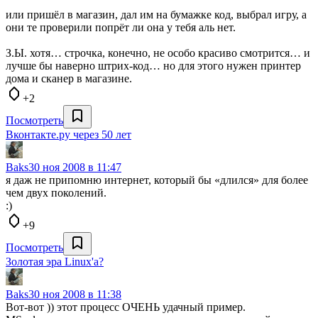
или пришёл в магазин, дал им на бумажке код, выбрал игру, а
они те проверили попрёт ли она у тебя аль нет.
З.Ы. хотя… строчка, конечно, не особо красиво смотрится… и
лучше бы наверно штрих-код… но для этого нужен принтер
дома и сканер в магазине.
+2
Посмотреть
Вконтакте.ру через 50 лет
Baks
30 ноя 2008 в 11:47
я даж не припомню интернет, который бы «длился» для более
чем двух поколений.
:)
+9
Посмотреть
Золотая эра Linux'а?
Baks
30 ноя 2008 в 11:38
Вот-вот )) этот процесс ОЧЕНЬ удачный пример.