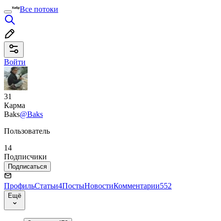
Все потоки
Войти
31
Карма
Baks
@Baks
Пользователь
14
Подписчики
Подписаться
Профиль
Статьи
4
Посты
Новости
Комментарии
552
Ещё