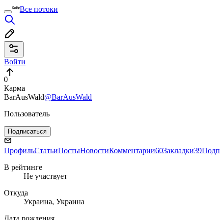
Все потоки
Войти
0
Карма
BarAusWald
@BarAusWald
Пользователь
Подписаться
Профиль
Статьи
Посты
Новости
Комментарии
60
Закладки
39
Подп
В рейтинге
Не участвует
Откуда
Украина, Украина
Дата рождения