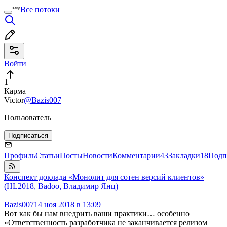
Все потоки
Войти
1
Карма
Victor
@Bazis007
Пользователь
Подписаться
Профиль
Статьи
Посты
Новости
Комментарии
43
Закладки
18
Подп
Конспект доклада «Монолит для сотен версий клиентов»
(HL2018, Badoo, Владимир Янц)
Bazis007
14 ноя 2018 в 13:09
Вот как бы нам внедрить ваши практики… особенно
«Ответственность разработчика не заканчивается релизом