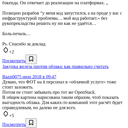
бэкенда. Он отвечает до реализации на платформах. „
Позицию разрабов “у меня код запустился, а на проде у вас с
инфраструктурой проблемы… мой код работает.» без
рукопрекладства решить ну ни как не удаётся…
Боль-печаль…
Ps. Спасибо за доклад.
+2
Посмотреть
Закупка железа против облака: как правильно считать
Bazis007
5 июн 2018 в 09:47
Думаю, что ФОТ на it персонал в «облачной услуге» тоже
стоит заложить.
Потом не стоит забывать про тот же OpenStack.
В общем картина нарисована таким образом, чтоб показать
выгодность облака. Для каких-то компаний этот расчёт будет
справедливым, но далеко не для всех.
+5
Посмотреть