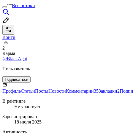
Все потоки
Войти
2
Карма
@BlackAgat
Пользователь
Подписаться
Профиль
Статьи
Посты
Новости
Комментарии
35
Закладки
2
Подпи
В рейтинге
Не участвует
Зарегистрирован
18 июля 2025
Активность