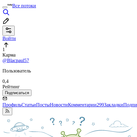
Все потоки
Войти
1
Карма
@Blacpaul57
Пользователь
0,4
Рейтинг
Подписаться
Профиль
Статьи
Посты
Новости
Комментарии
299
Закладки
Подпи