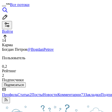
Все потоки
Войти
14
Карма
Богдан Петров
@BogdanPetrov
Пользователь
0,2
Рейтинг
2
Подписчики
Подписаться
Профиль
Статьи
2
Посты
Новости
Комментарии
73
Закладки
Подпи