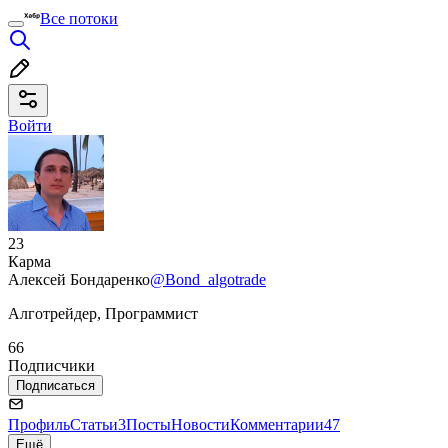
Все потоки
Войти
23
Карма
Алексей Бондаренко
@Bond_algotrade
Алготрейдер, Программист
66
Подписчики
Подписаться
Профиль
Статьи
3
Посты
Новости
Комментарии
47
Ещё