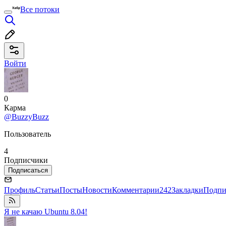
Все потоки
Войти
0
Карма
@BuzzyBuzz
Пользователь
4
Подписчики
Подписаться
Профиль
Статьи
Посты
Новости
Комментарии
242
Закладки
Подпи
Я не качаю Ubuntu 8.04!