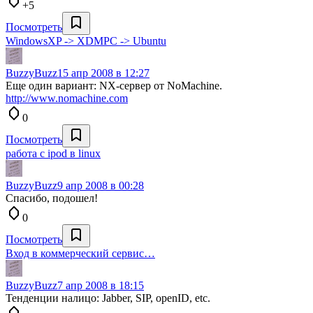
+5
Посмотреть
WindowsXP -> XDMPC -> Ubuntu
BuzzyBuzz
15 апр 2008 в 12:27
Еще один вариант: NX-сервер от NoMachine.
http://www.nomachine.com
0
Посмотреть
работа с ipod в linux
BuzzyBuzz
9 апр 2008 в 00:28
Спасибо, подошел!
0
Посмотреть
Вход в коммерческий сервис…
BuzzyBuzz
7 апр 2008 в 18:15
Тенденции налицо: Jabber, SIP, openID, etc.