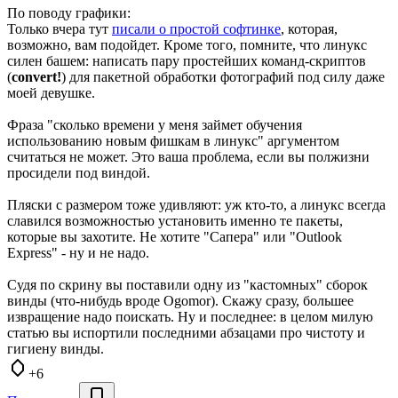
По поводу графики:
Только вчера тут
писали о простой софтинке
, которая,
возможно, вам подойдет. Кроме того, помните, что линукс
силен башем: написать пару простейших команд-скриптов
(
convert!
) для пакетной обработки фотографий под силу даже
моей девушке.
Фраза "сколько времени у меня займет обучения
использованию новым фишкам в линукс" аргументом
считаться не может. Это ваша проблема, если вы полжизни
просидели под виндой.
Пляски с размером тоже удивляют: уж кто-то, а линукс всегда
славился возможностью установить именно те пакеты,
которые вы захотите. Не хотите "Сапера" или "Outlook
Express" - ну и не надо.
Судя по скрину вы поставили одну из "кастомных" сборок
винды (что-нибудь вроде Ogomor). Скажу сразу, большее
извращение надо поискать. Ну и последнее: в целом милую
статью вы испортили последними абзацами про чистоту и
гигиену винды.
+6