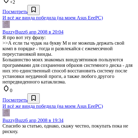
+2
Посмотреть
И всё же винда победила (на моем Asus EeePC)
BuzzyBuzz
6 апр 2008 в 20:04
Я про вот эту фразу:
>>А если ты чудак на букву М и не можешь держать свой
комп в порядке - тогда и развлекайся с ежемесячной
переустановкой винды.
Большинство моих знакомых виндузятников пользуются
программами для сохранения образов системного диска - для
них это единственный способ восстановить систему после
установки неудачной проги, а также любого другого
непредвиденного катаклизма.
0
Посмотреть
И всё же винда победила (на моем Asus EeePC)
BuzzyBuzz
6 апр 2008 в 19:34
Спасибо за статью, однако, скажу честно, покупать пока не
рискну.