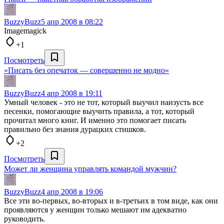
BuzzyBuzz
5 апр 2008 в 08:22
Imagemagick
+1
Посмотреть
«Писать без опечаток — совершенно не модно»
BuzzyBuzz
4 апр 2008 в 19:11
Умный человек - это не тот, который выучил наизусть все
песенки, помогающие выучить правила, а тот, который
прочитал много книг. И именно это помогает писать
правильно без знания дурацких стишков.
+2
Посмотреть
Может ли женщина управлять командой мужчин?
BuzzyBuzz
4 апр 2008 в 19:06
Все эти во-первых, во-вторых и в-третьих в том виде, как они
проявляются у женщин только мешают им адекватно
руководить.