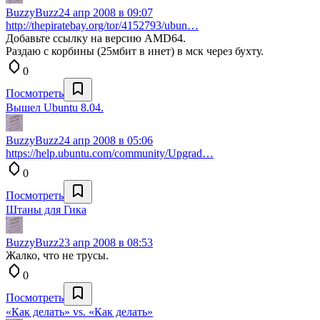
BuzzyBuzz
24 апр 2008 в 09:07
http://thepiratebay.org/tor/4152793/ubun…
Добавьте ссылку на версию AMD64.
Раздаю с корбины (25мбит в инет) в мск через бухту.
0
Посмотреть
Вышел Ubuntu 8.04.
BuzzyBuzz
24 апр 2008 в 05:06
https://help.ubuntu.com/community/Upgrad…
0
Посмотреть
Штаны для Гика
BuzzyBuzz
23 апр 2008 в 08:53
Жалко, что не трусы.
0
Посмотреть
«Как делать» vs. «Как делать»