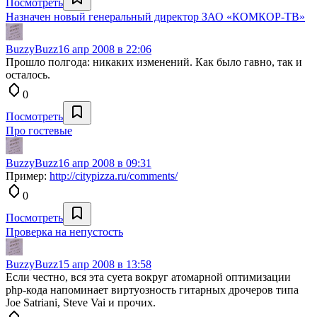
Посмотреть
Назначен новый генеральный директор ЗАО «КОМКОР-ТВ»
BuzzyBuzz
16 апр 2008 в 22:06
Прошло полгода: никаких изменений. Как было гавно, так и
осталось.
0
Посмотреть
Про гостевые
BuzzyBuzz
16 апр 2008 в 09:31
Пример:
http://citypizza.ru/comments/
0
Посмотреть
Проверка на непустость
BuzzyBuzz
15 апр 2008 в 13:58
Если честно, вся эта суета вокруг атомарной оптимизации
php-кода напоминает виртуозность гитарных дрочеров типа
Joe Satriani, Steve Vai и прочих.