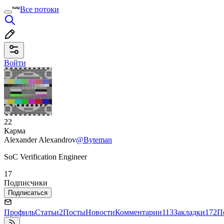
Все потоки
Войти
22
Карма
Alexander Alexandrov
@Byteman
SoC Verification Engineer
17
Подписчики
Подписаться
Профиль
Статьи
2
Посты
Новости
Комментарии
113
Закладки
172
П