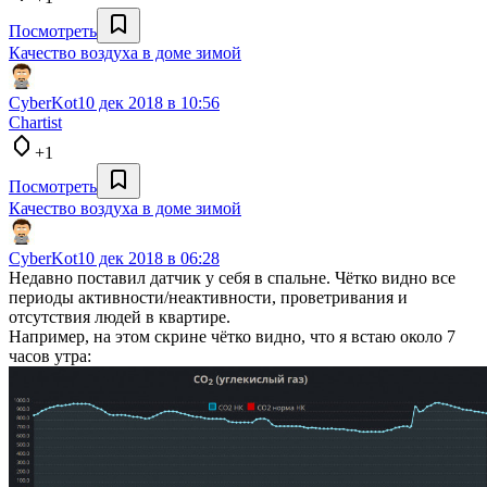
Посмотреть
Качество воздуха в доме зимой
CyberKot
10 дек 2018 в 10:56
Chartist
+1
Посмотреть
Качество воздуха в доме зимой
CyberKot
10 дек 2018 в 06:28
Недавно поставил датчик у себя в спальне. Чётко видно все
периоды активности/неактивности, проветривания и
отсутствия людей в квартире.
Например, на этом скрине чётко видно, что я встаю около 7
часов утра: