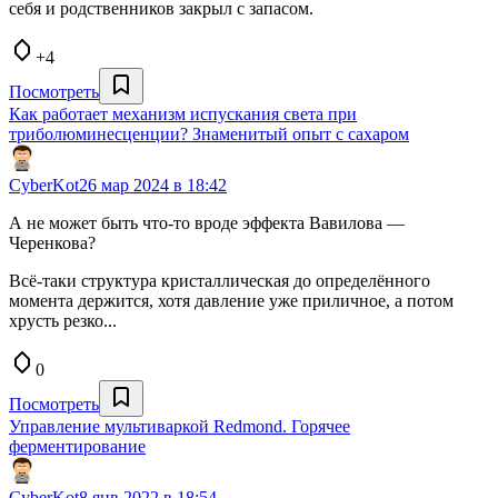
себя и родственников закрыл с запасом.
+4
Посмотреть
Как работает механизм испускания света при
триболюминесценции? Знаменитый опыт с сахаром
CyberKot
26 мар 2024 в 18:42
А не может быть что-то вроде эффекта Вавилова —
Черенкова?
Всё-таки структура кристаллическая до определённого
момента держится, хотя давление уже приличное, а потом
хрусть резко...
0
Посмотреть
Управление мультиваркой Redmond. Горячее
ферментирование
CyberKot
8 янв 2022 в 18:54