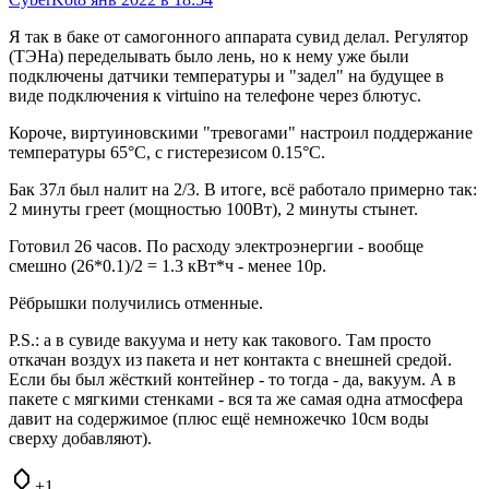
Я так в баке от самогонного аппарата сувид делал. Регулятор
(ТЭНа) переделывать было лень, но к нему уже были
подключены датчики температуры и "задел" на будущее в
виде подключения к virtuino на телефоне через блютус.
Короче, виртуиновскими "тревогами" настроил поддержание
температуры 65°C, с гистерезисом 0.15°C.
Бак 37л был налит на 2/3. В итоге, всё работало примерно так:
2 минуты греет (мощностью 100Вт), 2 минуты стынет.
Готовил 26 часов. По расходу электроэнергии - вообще
смешно (26*0.1)/2 = 1.3 кВт*ч - менее 10р.
Рёбрышки получились отменные.
P.S.: а в сувиде вакуума и нету как такового. Там просто
откачан воздух из пакета и нет контакта с внешней средой.
Если бы был жёсткий контейнер - то тогда - да, вакуум. А в
пакете с мягкими стенками - вся та же самая одна атмосфера
давит на содержимое (плюс ещё немножечко 10см воды
сверху добавляют).
+1