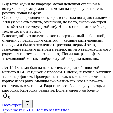
В детстве ходил по квартире мотал цепочкой стальной в
воздухе, во время ремонта, намотал на торчащую из стены
розетку, попал на фазу.
С тех пор
с периодичностью раз в полгода попадаю пальцем в
220в (забыл отключить, отключил, но не то, скорей-быстрей
— отвёртка с термоусадкой же). Ничего страшного не было,
трясануло и отпустило.
В последний раз получил ожог поверхностный небольшой, из
отличий с предыдущим опытом — касание распушённым
проводом и было заземление (промзона, первый этаж,
заземление медным штырём в землю, ничего высоковольтного
рядом нет и в землю не закопано). Попал как раз на фазу, а на
заземляющий контакт опёрся случайно держа паяльник.
Лет 15-18 назад был на даче мопед, с сорваной шпонкой
магнето и ВВ катушкой с пробоем. Шпонку выточил, катушку
залил парафином. Проверял на гвоздь в колпачок свечи и на
корпус через руку. Мышцы сжимались так, что не разжать
сознательным усилием. Ради интереса брал в руку гвоздь и
картошку. Картошку раздавил. Болеть ничего не болело.
0
Посмотреть
Такие же как NUC, только без крыльев