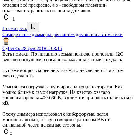
отладки всё прекрасно, а в «свободном плавании»
отказывается работать половина датчиков.
+1
Посмотреть
Самодельные диммеры для систем домашней автоматики
CyberKot
28 фев 2018 в 08:15
Есть помехи. По питанию весьма некисло прилетали. I2C
вешали наглушняк, спасали только аппаратные ватчдоги.
Тут уже вопрос скорее не в том «что не сделано?», а в том
«что сделано?».
У меня вся нагрузка зашунтирована конденсаторами. Как
можно ближе к самой нагрузке. На квестах хватало
конденсаторов на 400-630 В, в климате пришлось ставить на 6
кВ.
Схему диммера использовал с киберфорума, делал
многоканальный, плату разводил с разносом ВВ от
сигнальной части на разные стороны.
0