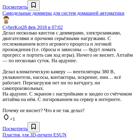
Посмотреть
Самодельные диммеры для систем домашней автоматики
CyberKot
28 фев 2018 в 07:02
Делал несколько квестов с диммерами, электрозамками,
двигателями и прочими серьёзными нагрузками. С
отслеживанием всего игрового процесса и логикой
прохождения (т.е. сбросы и зависоны — будут ломать
прогресс и портить сам ход игры). Ничего не виснет. Аптайм
— по несколько суток. На ардуине.
Делал климатическую камеру — вентиляторы 380 В,
увлажнители, насосы, контакторы, искрение, иии… всё
работает. Перезагрузов нет ни по ватчдогу, ни
самопроизвольных.
На ардуине. С экраном с настройками и заодно со счётчиком
аптайма на нём. С логированием на сервер в интернете.
Почему не виснет? Что я не так делал?
+1
Посмотреть
Пластик для 3D-печати ESUN