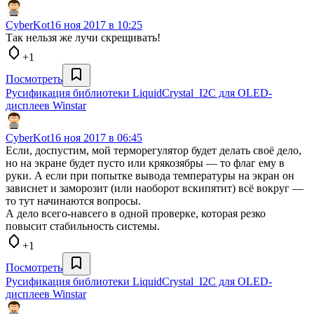
CyberKot
16 ноя 2017 в 10:25
Так нельзя же лучи скрещивать!
+1
Посмотреть
Русификация библиотеки LiquidCrystal_I2C для OLED-
дисплеев Winstar
CyberKot
16 ноя 2017 в 06:45
Если, доспустим, мой терморегулятор будет делать своё дело,
но на экране будет пусто или крякозябры — то флаг ему в
руки. А если при попытке вывода температуры на экран он
зависнет и заморозит (или наоборот вскипятит) всё вокруг —
то тут начинаются вопросы.
А дело всего-навсего в одной проверке, которая резко
повысит стабильность системы.
+1
Посмотреть
Русификация библиотеки LiquidCrystal_I2C для OLED-
дисплеев Winstar