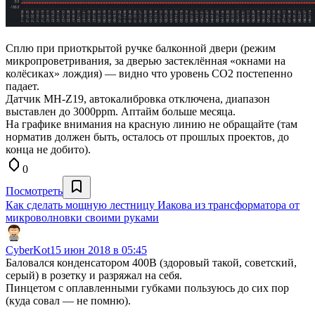
Сплю при приоткрытой ручке балконной двери (режим
микропроветривания, за дверью застеклённая «окнами на
колёсиках» лождия) — видно что уровень СО2 постепенно
падает.
Датчик MH-Z19, автокалибровка отключена, диапазон
выставлен до 3000ppm. Аптайм больше месяца.
На графике внимания на красную линию не обращайте (там
норматив должен быть, осталось от прошлых проектов, до
конца не добито).
0
Посмотреть
Как сделать мощную лестницу Иакова из трансформатора от
микроволновки своими руками
CyberKot
15 июн 2018 в 05:45
Баловался конденсатором 400В (здоровый такой, советский,
серый) в розетку и разряжал на себя.
Пинцетом с оплавленными губками пользуюсь до сих пор
(куда совал — не помню).