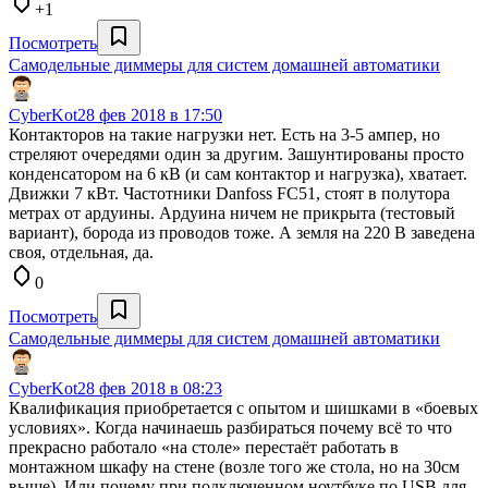
+1
Посмотреть
Самодельные диммеры для систем домашней автоматики
CyberKot
28 фев 2018 в 17:50
Контакторов на такие нагрузки нет. Есть на 3-5 ампер, но
стреляют очередями один за другим. Зашунтированы просто
конденсатором на 6 кВ (и сам контактор и нагрузка), хватает.
Движки 7 кВт. Частотники Danfoss FC51, стоят в полутора
метрах от ардуины. Ардуина ничем не прикрыта (тестовый
вариант), борода из проводов тоже. А земля на 220 В заведена
своя, отдельная, да.
0
Посмотреть
Самодельные диммеры для систем домашней автоматики
CyberKot
28 фев 2018 в 08:23
Квалификация приобретается с опытом и шишками в «боевых
условиях». Когда начинаешь разбираться почему всё то что
прекрасно работало «на столе» перестаёт работать в
монтажном шкафу на стене (возле того же стола, но на 30см
выше). Или почему при подключенном ноутбуке по USB для