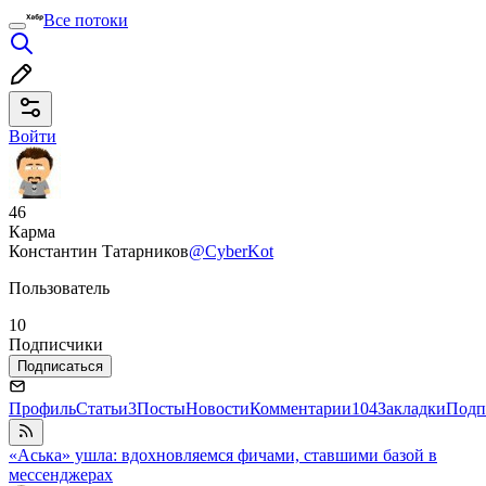
Все потоки
Войти
46
Карма
Константин Татарников
@CyberKot
Пользователь
10
Подписчики
Подписаться
Профиль
Статьи
3
Посты
Новости
Комментарии
104
Закладки
Подп
«Аська» ушла: вдохновляемся фичами, ставшими базой в
мессенджерах