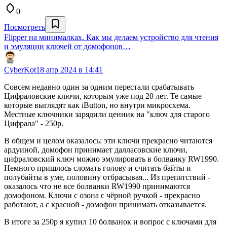
0
Посмотреть
Flipper на минималках. Как мы делаем устройство для чтения
и эмуляции ключей от домофонов…
CyberKot
18 апр 2024 в 14:41
Совсем недавно один за одним перестали срабатывать
Цифраловские ключи, которым уже под 20 лет. Те самые
которые выглядят как iButton, но внутри микросхема.
Местные ключники зарядили ценник на "ключ для старого
Цифрала" - 250р.
В общем и целом оказалось: эти ключи прекрасно читаются
ардуиной, домофон принимает далласовские ключи,
цифраловский ключ можно эмулировать в болванку RW1990.
Немного пришлось сломать голову и считать байты и
полубайты в уме, половину отбрасывая... Из препятствий -
оказалось что не все болванки RW1990 принимаются
домофоном. Ключи с озона с чёрной ручкой - прекрасно
работают, а с красной - домофон принимать отказывается.
В итоге за 250р я купил 10 болванок и вопрос с ключами для