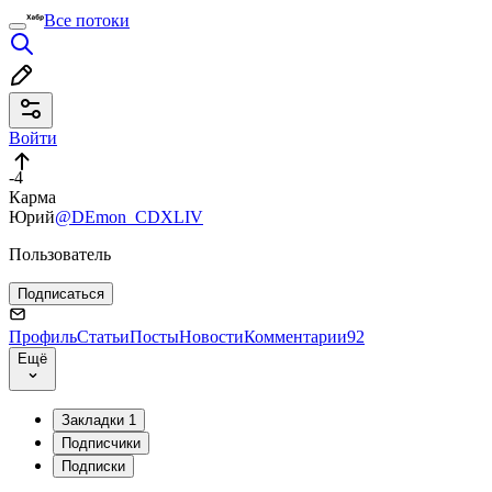
Все потоки
Войти
-4
Карма
Юрий
@DEmon_CDXLIV
Пользователь
Подписаться
Профиль
Статьи
Посты
Новости
Комментарии
92
Ещё
Закладки
1
Подписчики
Подписки