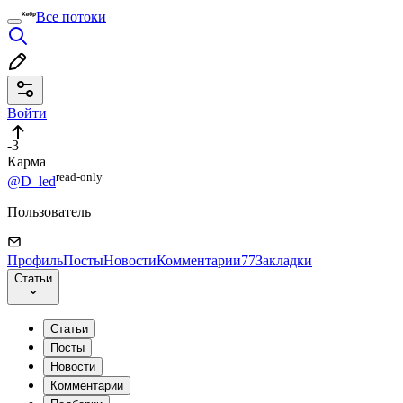
Все потоки
Войти
-3
Карма
read⁠-⁠only
@D_led
Пользователь
Профиль
Посты
Новости
Комментарии
77
Закладки
Статьи
Статьи
Посты
Новости
Комментарии