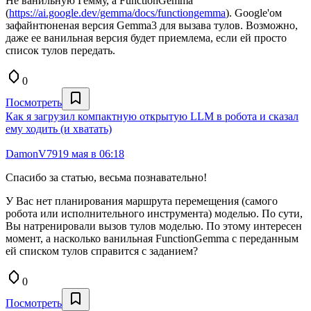
Не ванильную Гемму, а FunctionGemma
(
https://ai.google.dev/gemma/docs/functiongemma
). Google'ом
зафайнтюненая версия Gemma3 для вызава тулов. Возможно,
даже ее ванильная версия будет приемлема, если ей просто
список тулов передать.
0
Посмотреть
Как я загрузил компактную открытую LLM в робота и сказал
ему ходить (и хватать)
DamonV79
19 мая в 06:18
Спасибо за статью, весьма познавательно!
У Вас нет планирования маршрута перемещения (самого
робота или исполнительного инструмента) моделью. По сути,
Вы натренировали вызов тулов моделью. По этому интересен
момент, а насколько ванильная FunctionGemma с переданным
ей списком тулов справится с заданием?
0
Посмотреть