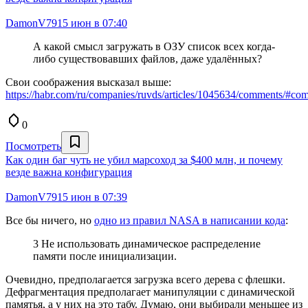
DamonV79
15 июн в 07:40
А какой смысл загружать в ОЗУ список всех когда-
либо существовавших файлов, даже удалённых?
Свои соображения высказал выше:
https://habr.com/ru/companies/ruvds/articles/1045634/comments/#c
0
Посмотреть
Как один баг чуть не убил марсоход за $400 млн, и почему
везде важна конфигурация
DamonV79
15 июн в 07:39
Все бы ничего, но
одно из правил NASA в написании кода
:
3 Не использовать динамическое распределение
памяти после инициализации.
Очевидно, предполагается загрузка всего дерева с флешки.
Дефрагментация предполагает манипуляции с динамической
памятья, а у них на это табу. Думаю, они выбирали меньшее из