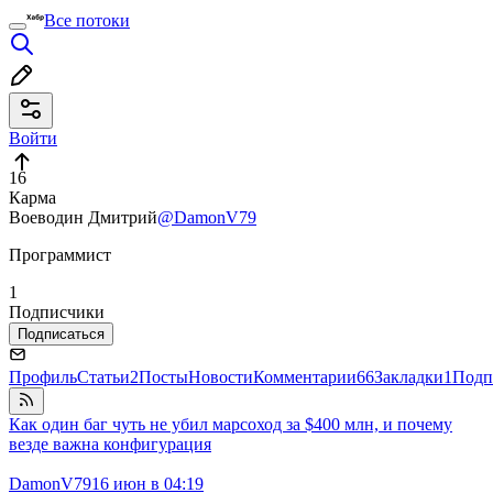
Все потоки
Войти
16
Карма
Воеводин Дмитрий
@DamonV79
Программист
1
Подписчики
Подписаться
Профиль
Статьи
2
Посты
Новости
Комментарии
66
Закладки
1
Подп
Как один баг чуть не убил марсоход за $400 млн, и почему
везде важна конфигурация
DamonV79
16 июн в 04:19