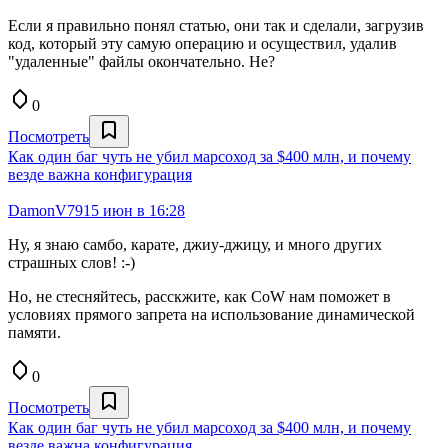
Если я правильно понял статью, они так и сделали, загрузив
код, который эту самую операцию и осуществил, удалив
"удаленные" файлы окончательно. Не?
0
Посмотреть
Как один баг чуть не убил марсоход за $400 млн, и почему
везде важна конфигурация
DamonV79
15 июн в 16:28
Ну, я знаю самбо, карате, джиу-джицу, и много других
страшных слов! :-)
Но, не стесняйтесь, расскжите, как CoW нам поможет в
условиях прямого запрета на использование динамической
памяти.
0
Посмотреть
Как один баг чуть не убил марсоход за $400 млн, и почему
везде важна конфигурация