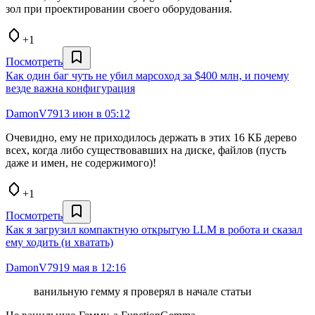
зол при проектировании своего оборудования.
+1
Посмотреть
Как один баг чуть не убил марсоход за $400 млн, и почему
везде важна конфигурация
DamonV79
13 июн в 05:12
Очевидно, ему не приходилось держать в этих 16 КБ дерево
всех, когда либо существовавших на диске, файлов (пусть
даже и имен, не содержимого)!
+1
Посмотреть
Как я загрузил компактную открытую LLM в робота и сказал
ему ходить (и хватать)
DamonV79
19 мая в 12:16
ванильную гемму я проверял в начале статьи