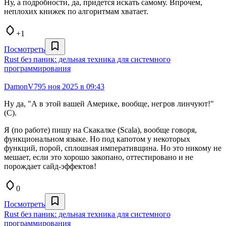
Ну, а подробности, да, придется искать самому. Впрочем,
неплохих книжек по алгоритмам хватает.
+1
Посмотреть
Rust без паник: дельная техника для системного
программирования
DamonV79
5 ноя 2025 в 09:43
Ну да, "А в этой вашей Америке, вообще, негров линчуют!"
(С).
Я (по работе) пишу на Скакалке (Scala), вообще говоря,
функциональном языке. Но под капотом у некоторых
функций, порой, сплошная императивщина. Но это никому не
мешает, если это хорошо закопано, оттестировано и не
порождает сайд-эффектов!
0
Посмотреть
Rust без паник: дельная техника для системного
программирования