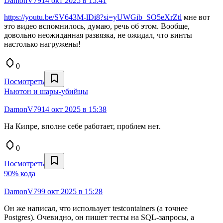
DamonV79
14 окт 2025 в 15:41
https://youtu.be/SV643M-lDi8?si=yUWGib_SO5eXrZtl
мне вот
это видео вспомнилось, думаю, речь об этом. Вообще,
довольно неожиданная развязка, не ожидал, что винты
настолько нагружены!
0
Посмотреть
Ньютон и шары-убийцы
DamonV79
14 окт 2025 в 15:38
На Кипре, вполне себе работает, проблем нет.
0
Посмотреть
90% кода
DamonV79
9 окт 2025 в 15:28
Он же написал, что использует testcontainers (а точнее
Postgres). Очевидно, он пишет тесты на SQL-запросы, а