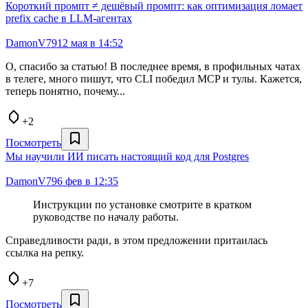
Короткий промпт ≠ дешёвый промпт: как оптимизация ломает
prefix cache в LLM-агентах
DamonV79
12 мая в 14:52
О, спасибо за статью! В последнее время, в профильных чатах
в телеге, много пишут, что CLI победил MCP и тулы. Кажется,
теперь понятно, почему...
+2
Посмотреть
Мы научили ИИ писать настоящий код для Postgres
DamonV79
6 фев в 12:35
Инструкции по установке смотрите в кратком
руководстве по началу работы.
Справедливости ради, в этом предложении притаилась
ссылка на репку.
+7
Посмотреть