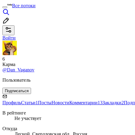
Все потоки
Войти
6
Карма
@Dan_Vaganov
Пользователь
Подписаться
Профиль
Статьи
1
Посты
Новости
Комментарии
13
Закладки
2
Подп
В рейтинге
Не участвует
Откуда
Лесной, Свердловская обл., Россия