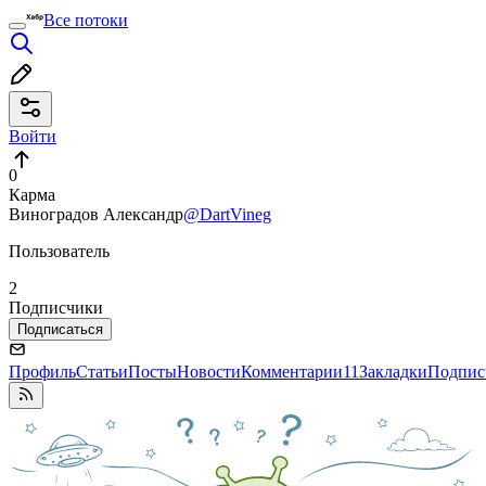
Все потоки
Войти
0
Карма
Виноградов Александр
@DartVineg
Пользователь
2
Подписчики
Подписаться
Профиль
Статьи
Посты
Новости
Комментарии
11
Закладки
Подпис