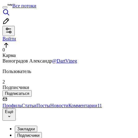
Все потоки
Войти
0
Карма
Виноградов Александр
@DartVineg
Пользователь
2
Подписчики
Подписаться
Профиль
Статьи
Посты
Новости
Комментарии
11
Ещё
Закладки
Подписчики