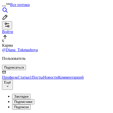
Все потоки
Войти
6
Карма
@Diana_Tokmashova
Пользователь
Подписаться
Профиль
Статьи
1
Посты
Новости
Комментарии
6
Ещё
Закладки
Подписчики
Подписки