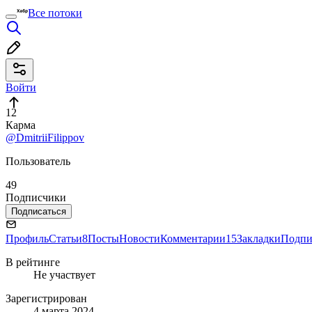
Все потоки
Войти
12
Карма
@DmitriiFilippov
Пользователь
49
Подписчики
Подписаться
Профиль
Статьи
8
Посты
Новости
Комментарии
15
Закладки
Подпи
В рейтинге
Не участвует
Зарегистрирован
4 марта 2024